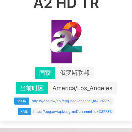
A2 HD TR
国家
俄罗斯联邦
当前时区
America/Los_Angeles
JSON
https://epg.pw/api/epg.json?channel_id=387733
XML
https://epg.pw/api/epg.xml?channel_id=387733