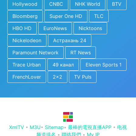
Hollywood
CNBC
NHK World
BTV
Bloomberg
Super One HD
TLC
HBO HD
EuroNews
Nicktoons
Nickelodeon
Астрахань 24
Paramount Network
RT News
Trace Urban
49 канал
Eleven Sports 1
FrenchLover
2x2
TV Puls
XmlTV
•
M3U
•
Sitemap
•
最棒的電視直播APP
•
电视
频道排名
•
聯絡我們
•
My IP