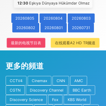
12:30
Eşkıya Dünyaya Hükümdar Olmaz
20260805
20260804
20260803
20260802
20260801
20260731
最新的电视节目表
在线观看A2 HD TR频道
更多的頻道
CCTV4
Cinemax
CNN
AMC
CGTN
Discovery Channel
BBC Earth
Discovery Science
Fox
KBS World