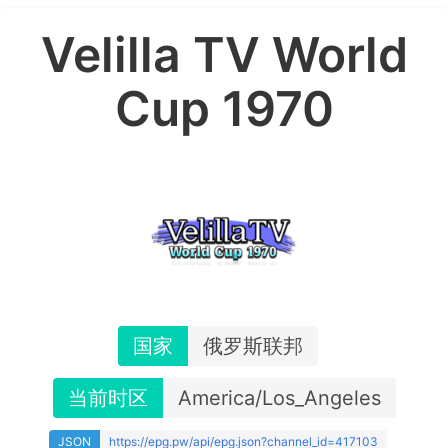
Velilla TV World
Cup 1970
国家
俄罗斯联邦
当前时区
America/Los_Angeles
JSON
https://epg.pw/api/epg.json?channel_id=417103