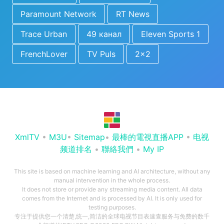
Paramount Network
RT News
Trace Urban
49 канал
Eleven Sports 1
FrenchLover
TV Puls
2x2
XmlTV
•
M3U
•
Sitemap
•
最棒的電視直播APP
•
电视
频道排名
•
聯絡我們
•
My IP
This site is based on machine learning and AI architecture, without any
manual intervention in the whole process.
It does not store or provide any streaming media content. All data
comes from the Internet and is processed by AI. It is only used for
testing purposes.
专注于提供您一个清楚,统一,简洁的全球电视节目表速查服务与免费的数千