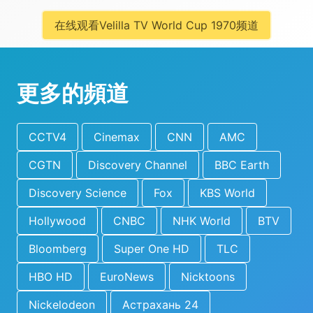
在线观看Velilla TV World Cup 1970频道
更多的頻道
CCTV4
Cinemax
CNN
AMC
CGTN
Discovery Channel
BBC Earth
Discovery Science
Fox
KBS World
Hollywood
CNBC
NHK World
BTV
Bloomberg
Super One HD
TLC
HBO HD
EuroNews
Nicktoons
Nickelodeon
Астрахань 24