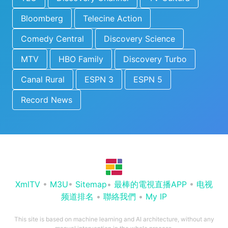
Bloomberg
Telecine Action
Comedy Central
Discovery Science
MTV
HBO Family
Discovery Turbo
Canal Rural
ESPN 3
ESPN 5
Record News
XmlTV
•
M3U
•
Sitemap
•
最棒的電視直播APP
•
电视
频道排名
•
聯絡我們
•
My IP
This site is based on machine learning and AI architecture, without any