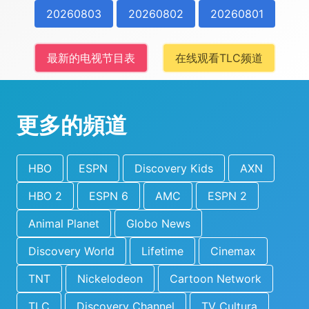
20260803
20260802
20260801
最新的电视节目表
在线观看TLC频道
更多的頻道
HBO
ESPN
Discovery Kids
AXN
HBO 2
ESPN 6
AMC
ESPN 2
Animal Planet
Globo News
Discovery World
Lifetime
Cinemax
TNT
Nickelodeon
Cartoon Network
TLC
Discovery Channel
TV Cultura