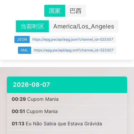
国家
巴西
当前时区
America/Los_Angeles
JSON
https://epg.pw/api/epg.json?channel_id=523307
XML
https://epg.pw/api/epg.xml?channel_id=523307
2026-08-07
00:29
Cupom Mania
00:51
Cupom Mania
01:13
Eu Não Sabia que Estava Grávida