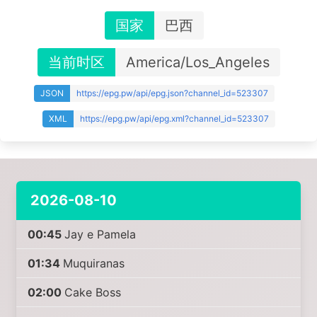
国家
巴西
当前时区
America/Los_Angeles
JSON
https://epg.pw/api/epg.json?channel_id=523307
XML
https://epg.pw/api/epg.xml?channel_id=523307
2026-08-10
00:45
Jay e Pamela
01:34
Muquiranas
02:00
Cake Boss