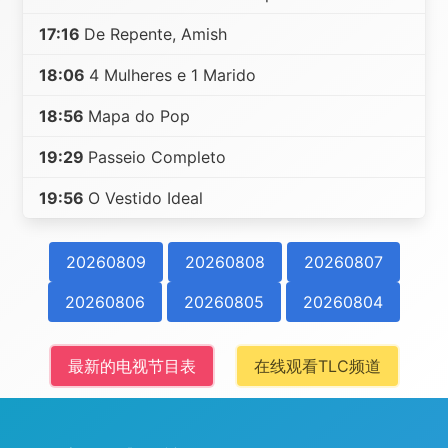
17:16
De Repente, Amish
18:06
4 Mulheres e 1 Marido
18:56
Mapa do Pop
19:29
Passeio Completo
19:56
O Vestido Ideal
20260809
20260808
20260807
20260806
20260805
20260804
最新的电视节目表
在线观看TLC频道