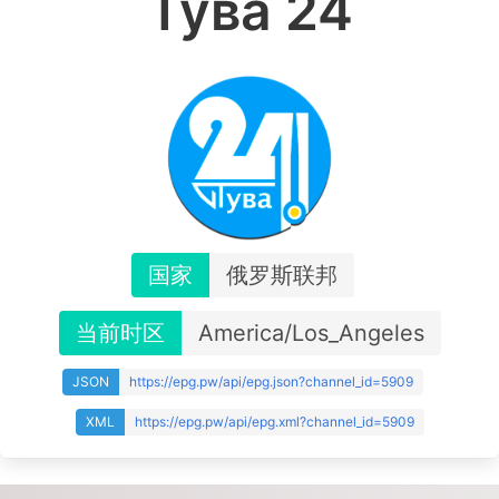
Тува 24
国家
俄罗斯联邦
当前时区
America/Los_Angeles
JSON
https://epg.pw/api/epg.json?channel_id=5909
XML
https://epg.pw/api/epg.xml?channel_id=5909