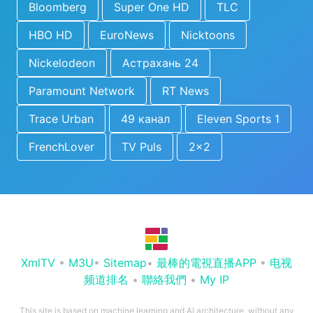
Bloomberg
Super One HD
TLC
HBO HD
EuroNews
Nicktoons
Nickelodeon
Астрахань 24
Paramount Network
RT News
Trace Urban
49 канал
Eleven Sports 1
FrenchLover
TV Puls
2x2
XmlTV
•
M3U
•
Sitemap
•
最棒的電視直播APP
•
电视
频道排名
•
聯絡我們
•
My IP
This site is based on machine learning and AI architecture, without any