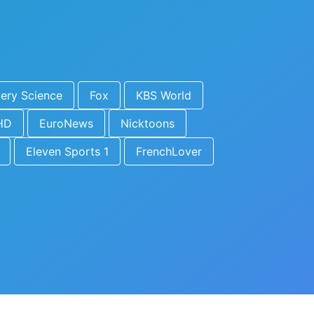
ery Science
Fox
KBS World
HD
EuroNews
Nicktoons
Eleven Sports 1
FrenchLover