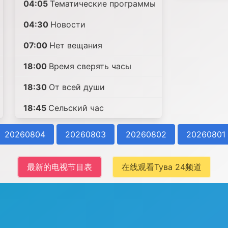
04:05
Тематические программы
04:30
Новости
07:00
Нет вещания
18:00
Время сверять часы
18:30
От всей души
18:45
Сельский час
20260804
20260803
20260802
20260801
最新的电视节目表
在线观看Тува 24频道