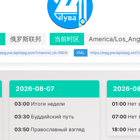
家
俄罗斯联邦
当前时区
America/Los_Ang
//epg.pw/api/epg.json?channel_id=5909
XML
https://epg.pw/api/epg.xml
2026-08-07
2026-0
03:00
Итоги недели
01:00
Нет 
03:30
Буддийский путь
07:00
Нет 
03:50
Православный взгляд
18:00
Нет 