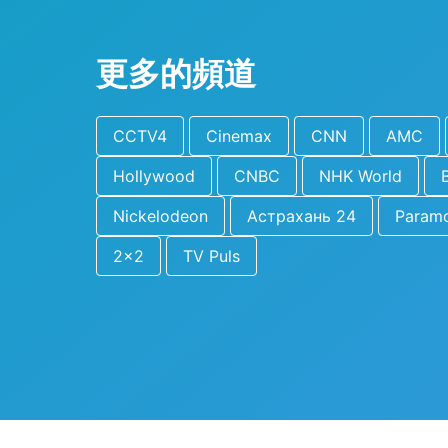
更多的頻道
CCTV4
Cinemax
CNN
AMC
Hollywood
CNBC
NHK World
Nickelodeon
Астрахань 24
Param
2x2
TV Puls