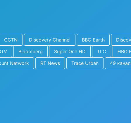
CGTN
Discovery Channel
BBC Earth
Discov
BTV
Bloomberg
Super One HD
TLC
HBO 
ount Network
RT News
Trace Urban
49 канал