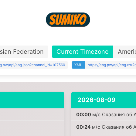
sian Federation
Current Timezone
Ameri
pg.pw/api/epg.json?channel_id=107560
XML
https://epg.pw/api/epg.xml
2026-08-09
00:00
м/с Сказания об А
00:24
м/с Сказания об А