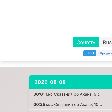
Country
Rus
JSON
https://e
2026-08-08
00:01
м/с Сказания об Аканэ, 9 c
00:25
м/с Сказания об Аканэ, 10 c