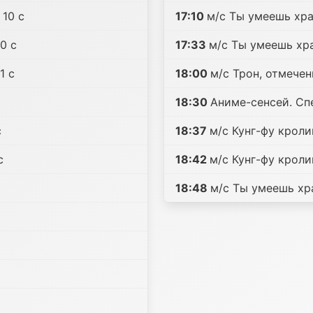
 10 c
17:10
м/с Ты умеешь хра
0 c
17:33
м/с Ты умеешь хра
1 c
18:00
м/с Трон, отмечен
18:30
Аниме-сенсей. Сп
c
18:37
м/с Кунг-фу кролик
c
18:42
м/с Кунг-фу кролик
18:48
м/с Ты умеешь хра