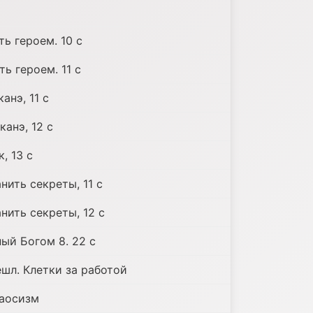
ь героем. 10 c
ь героем. 11 c
анэ, 11 c
канэ, 12 c
, 13 c
нить секреты, 11 c
нить секреты, 12 c
ный Богом 8. 22 c
шл. Клетки за работой
Даосизм