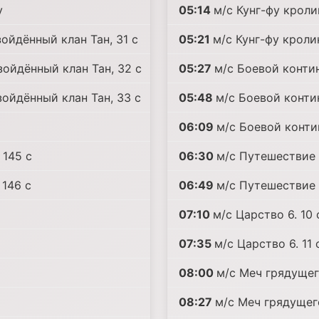
у
05:14
м/с Кунг-фу кролик
ойдённый клан Тан, 31 c
05:21
м/с Кунг-фу кролик
зойдённый клан Тан, 32 c
05:27
м/с Боевой контин
зойдённый клан Тан, 33 c
05:48
м/с Боевой конти
06:09
м/с Боевой конти
 145 c
06:30
м/с Путешествие 
 146 c
06:49
м/с Путешествие 
07:10
м/с Царство 6. 10 
07:35
м/с Царство 6. 11 
08:00
м/с Меч грядущег
08:27
м/с Меч грядущего