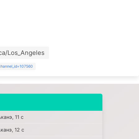
ca/Los_Angeles
?channel_id=107560
канэ, 11 c
канэ, 12 c