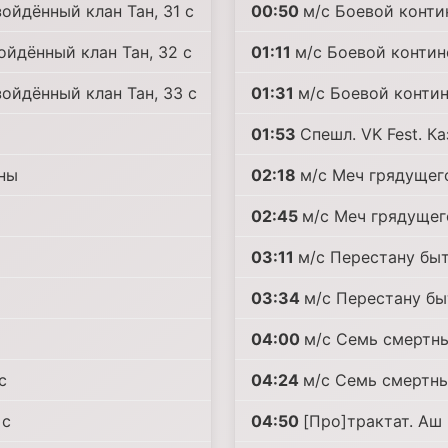
ойдённый клан Тан, 31 c
00:50
м/с Боевой конти
ойдённый клан Тан, 32 c
01:11
м/с Боевой контин
зойдённый клан Тан, 33 c
01:31
м/с Боевой контин
01:53
Спешл. VK Fest. К
аны
02:18
м/с Меч грядущего
02:45
м/с Меч грядущего
03:11
м/с Перестану быт
03:34
м/с Перестану быт
04:00
м/с Семь смертных
c
04:24
м/с Семь смертны
 c
04:50
[Про]трактат. Аш