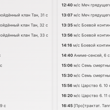
12:40
м/с Меч грядущего
ойдённый клан Тан, 31 c
13:07
м/с Меч грядущего
ойдённый клан Тан, 32 c
13:35
м/с Боевой контин
ойдённый клан Тан, 33 c
13:56
м/с Боевой контин
14:16
м/с Боевой контин
c
14:40
Аниме-сенсей, 6 c
 c
15:06
м/с Семь смертных
15:30
м/с Семь смертных
15:56
м/с Царство 6. 10 
16:20
м/с Царство 6. 11 
9 c
16:45
[Про]трактат. Tanr