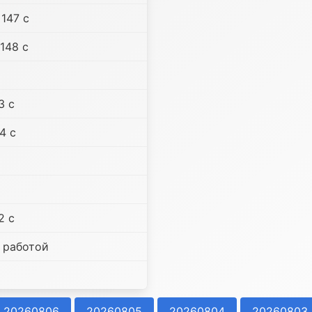
147 c
148 c
3 c
4 c
2 c
а работой
20260806
20260805
20260804
20260803