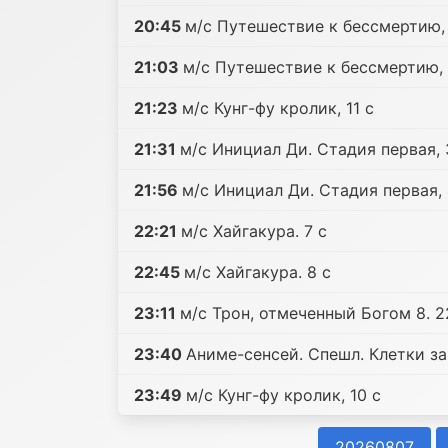
20:45
м/с Путешествие к бессмертию, 
21:03
м/с Путешествие к бессмертию, 
21:23
м/с Кунг-фу кролик, 11 c
21:31
м/с Инициал Ди. Стадия первая, 
21:56
м/с Инициал Ди. Стадия первая, 
22:21
м/с Хайгакура. 7 c
22:45
м/с Хайгакура. 8 c
23:11
м/с Трон, отмеченный Богом 8. 2
23:40
Аниме-сенсей. Спешл. Клетки з
23:49
м/с Кунг-фу кролик, 10 c
20260807