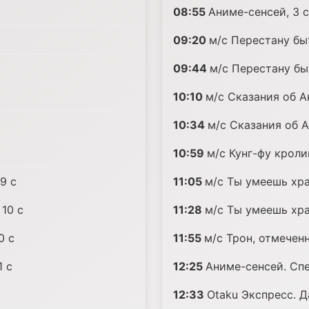
08:55
Аниме-сенсей, 3 c
09:20
м/с Перестану быт
09:44
м/с Перестану быт
10:10
м/с Сказания об Ак
10:34
м/с Сказания об А
10:59
м/с Кунг-фу кролик
9 c
11:05
м/с Ты умеешь хра
10 c
11:28
м/с Ты умеешь хра
0 c
11:55
м/с Трон, отмечен
1 c
12:25
Аниме-сенсей. Спе
12:33
Otaku Экспресс. 