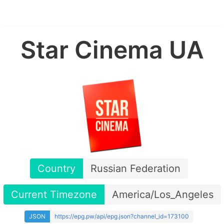
Star Cinema UA
Country
Russian Federation
Current Timezone
America/Los_Angeles
JSON
https://epg.pw/api/epg.json?channel_id=173100