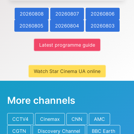
20260808
20260807
20260806
20260805
20260804
20260803
Latest programme guide
Watch Star Cinema UA online
More channels
CCTV4
Cinemax
CNN
AMC
CGTN
Discovery Channel
BBC Earth