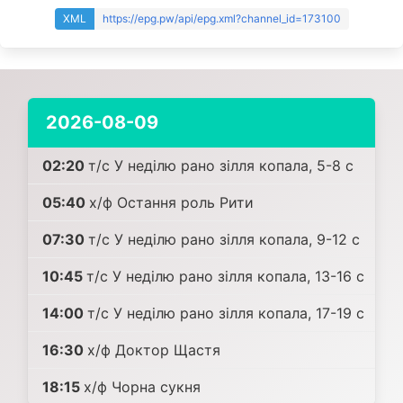
XML
https://epg.pw/api/epg.xml?channel_id=173100
2026-08-09
02:20
т/с У неділю рано зілля копала, 5-8 c
05:40
х/ф Остання роль Рити
07:30
т/с У неділю рано зілля копала, 9-12 c
10:45
т/с У неділю рано зілля копала, 13-16 c
14:00
т/с У неділю рано зілля копала, 17-19 c
16:30
х/ф Доктор Щастя
18:15
х/ф Чорна сукня