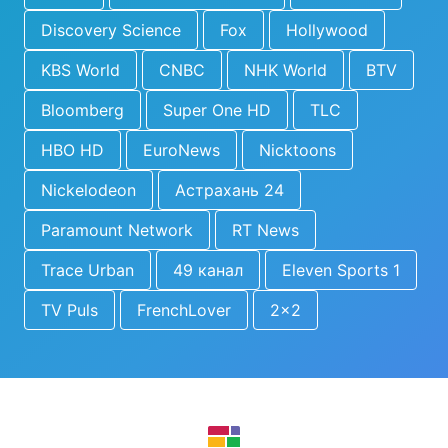
Discovery Science
Fox
Hollywood
KBS World
CNBC
NHK World
BTV
Bloomberg
Super One HD
TLC
HBO HD
EuroNews
Nicktoons
Nickelodeon
Астрахань 24
Paramount Network
RT News
Trace Urban
49 канал
Eleven Sports 1
TV Puls
FrenchLover
2x2