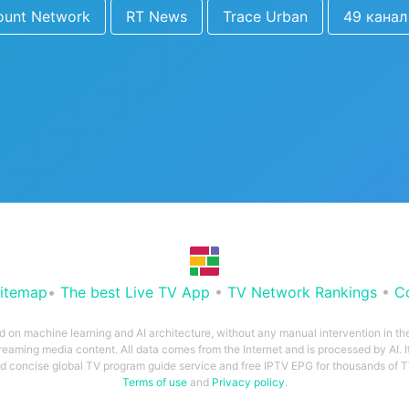
ount Network
RT News
Trace Urban
49 канал
itemap
•
The best Live TV App
•
TV Network Rankings
•
C
ed on machine learning and AI architecture, without any manual intervention in t
treaming media content. All data comes from the Internet and is processed by AI. It
and concise global TV program guide service and free IPTV EPG for thousands of
Terms of use
and
Privacy policy
.