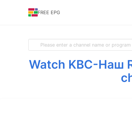
FREE EPG
Watch KBC-Наш Ro
c