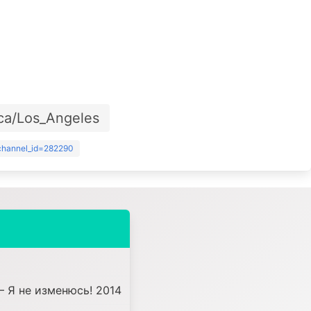
ca/Los_Angeles
?channel_id=282290
– Я не изменюсь! 2014