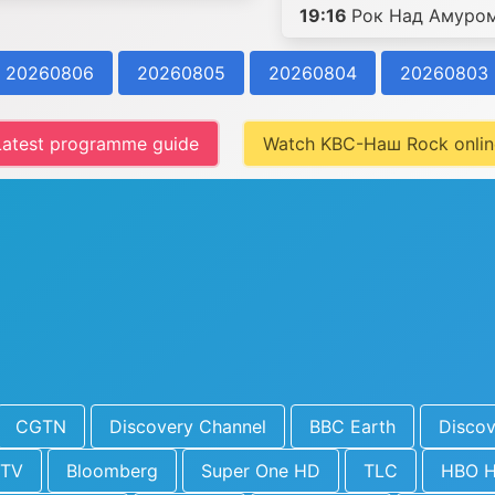
19:16
Рок Над Амуро
20260806
20260805
20260804
20260803
Latest programme guide
Watch KBC-Наш Rock onlin
CGTN
Discovery Channel
BBC Earth
Discov
BTV
Bloomberg
Super One HD
TLC
HBO 