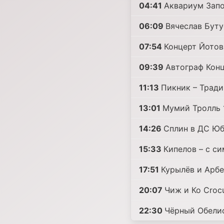
04:41
Аквариум Зап
06:09
Вячеслав Бут
07:54
Концерт Йотов
09:39
Автограф Конц
11:13
Пикник – Трад
13:01
Мумий Тролль 
14:26
Сплин в ДС Юб
15:33
Кипелов – с с
17:51
Курылёв и Арбе
20:07
Чиж и Ко Crocu
22:30
Чёрный Обели