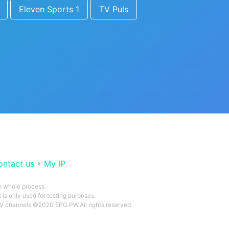
Eleven Sports 1
TV Puls
ontact us
•
My IP
he whole process.
 is only used for testing purposes.
 TV channels ©2020 EPG.PW.All rights reserved.