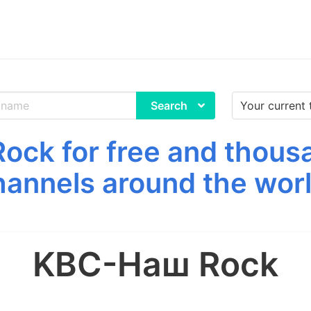
Search
ck for free and thousa
hannels around the worl
KBC-Наш Rock