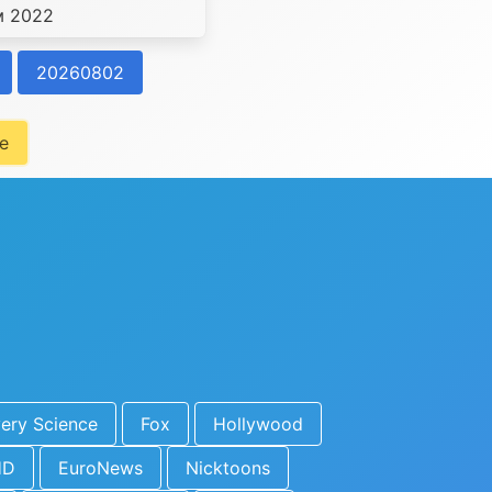
м 2022
20260802
e
ery Science
Fox
Hollywood
HD
EuroNews
Nicktoons