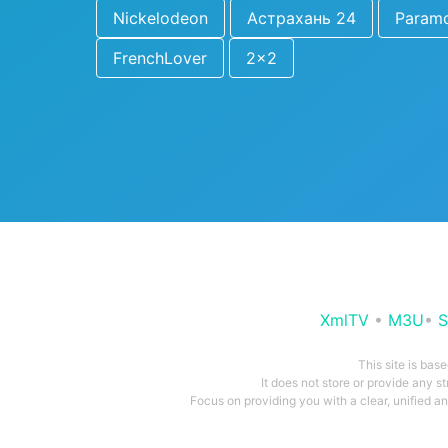
Nickelodeon
Астрахань 24
Param
FrenchLover
2x2
XmlTV
•
M3U
•
S
This site is bas
It does not store or provide any s
Focus on providing you with a clear, unified 