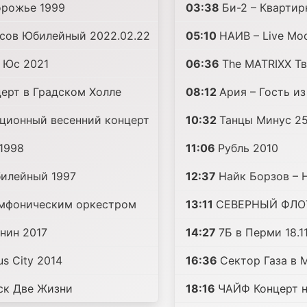
орожье 1999
03:38
Би-2 – Квартир
усов Юбилейный 2022.02.22
05:10
НАИВ – Live Мос
 Юс 2021
06:36
The MATRIXX Тв
ерт в Градском Холле
08:12
Ария – Гость и
иционный весенний концерт
10:32
Танцы Минус 25
1998
11:06
Рубль 2010
илейный 1997
12:37
Найк Борзов –
имфоническим оркестром
13:11
СЕВЕРНЫЙ ФЛО
нин 2017
14:27
7Б в Перми 18.1
s City 2014
16:36
Сектор Газа в М
ск Две Жизни
18:16
ЧАЙФ Концерт 