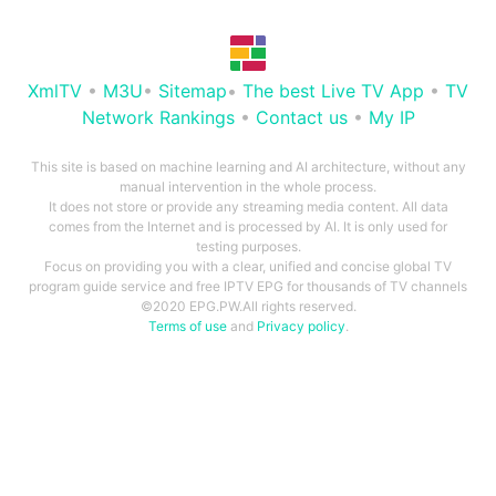
XmlTV
•
M3U
•
Sitemap
•
The best Live TV App
•
TV
Network Rankings
•
Contact us
•
My IP
This site is based on machine learning and AI architecture, without any
manual intervention in the whole process.
It does not store or provide any streaming media content. All data
comes from the Internet and is processed by AI. It is only used for
testing purposes.
Focus on providing you with a clear, unified and concise global TV
program guide service and free IPTV EPG for thousands of TV channels
©2020 EPG.PW.All rights reserved.
Terms of use
and
Privacy policy
.