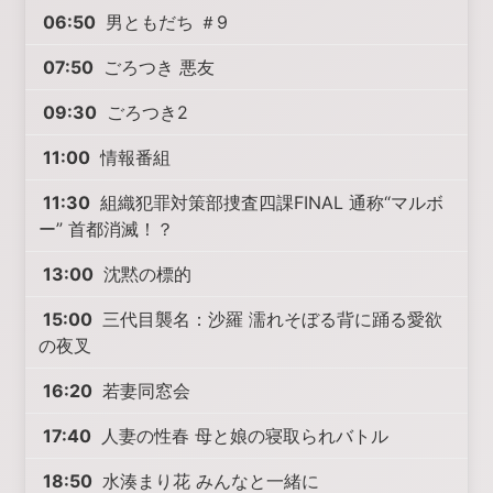
06:50
男ともだち ＃9
07:50
ごろつき 悪友
09:30
ごろつき2
11:00
情報番組
11:30
組織犯罪対策部捜査四課FINAL 通称“マルボ
ー” 首都消滅！？
13:00
沈黙の標的
15:00
三代目襲名：沙羅 濡れそぼる背に踊る愛欲
の夜叉
16:20
若妻同窓会
17:40
人妻の性春 母と娘の寝取られバトル
18:50
水湊まり花 みんなと一緒に