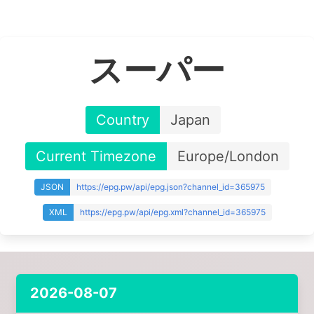
スーパー
Country
Japan
Current Timezone
Europe/London
JSON
https://epg.pw/api/epg.json?channel_id=365975
XML
https://epg.pw/api/epg.xml?channel_id=365975
2026-08-07