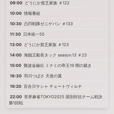
09:00
どうにか貧乏家族 ＃122
10:00
情報番組
10:30
凸凹戦隊ゼニゲバン ＃133
11:30
日本統一55
13:00
どうにか貧乏家族 ＃123
14:00
海賊王船長タック season.13 ＃23
15:00
難波金融伝 ミナミの帝王19 闇の裁き
16:30
羽川つばさ 天使の翼
19:20
百合川サシャ チェートヴィルチ
22:00
世界麻雀TOKYO2025 国別対抗チーム戦決
勝1回戦