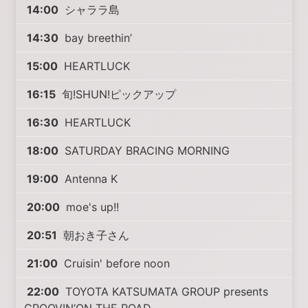
14:00
シャララ島
14:30
bay breethin’
15:00
HEARTLUCK
16:15
旬!SHUN!ピックアップ
16:30
HEARTLUCK
18:00
SATURDAY BRACING MORNING
19:00
Antenna K
20:00
moe's up!!
20:51
朝おき子さん
21:00
Cruisin' before noon
22:00
TOYOTA KATSUMATA GROUP presents