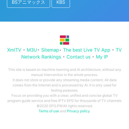
BSアニマックス
KBS
XmlTV
•
M3U
•
Sitemap
•
The best Live TV App
•
TV
Network Rankings
•
Contact us
•
My IP
This site is based on machine learning and AI architecture, without any
manual intervention in the whole process.
It does not store or provide any streaming media content. All data
comes from the Internet and is processed by AI. It is only used for
testing purposes.
Focus on providing you with a clear, unified and concise global TV
program guide service and free IPTV EPG for thousands of TV channels
©2020 EPG.PW.All rights reserved.
Terms of use
and
Privacy policy
.