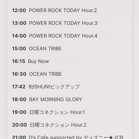
12:00
POWER ROCK TODAY Hour.2
13:00
POWER ROCK TODAY Hour.3
14:00
POWER ROCK TODAY Hour.4
15:00
OCEAN TRIBE
16:15
Buy Now
16:30
OCEAN TRIBE
17:42
旬!SHUN!ピックアップ
18:00
BAY MORNING GLORY
19:00
日曜コネクション Hour.1
20:00
日曜コネクション Hour.2
21:00
D’s Cafe supported by ディズニー★JCB