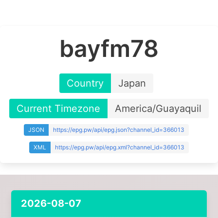
bayfm78
Country
Japan
Current Timezone
America/Guayaquil
JSON
https://epg.pw/api/epg.json?channel_id=366013
XML
https://epg.pw/api/epg.xml?channel_id=366013
2026-08-07