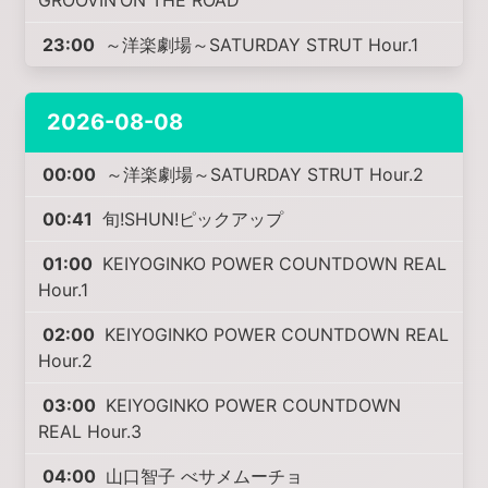
GROOVIN’ON THE ROAD
23:00
～洋楽劇場～SATURDAY STRUT Hour.1
2026-08-08
00:00
～洋楽劇場～SATURDAY STRUT Hour.2
00:41
旬!SHUN!ピックアップ
01:00
KEIYOGINKO POWER COUNTDOWN REAL
Hour.1
02:00
KEIYOGINKO POWER COUNTDOWN REAL
Hour.2
03:00
KEIYOGINKO POWER COUNTDOWN
REAL Hour.3
04:00
山口智子 べサメムーチョ