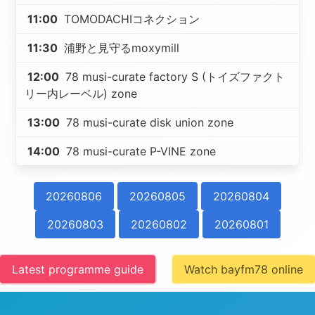
11:00
TOMODACHIコネクション
11:30
浦野と見守るmoxymill
12:00
78 musi-curate factory S (トイズファクト
リー内レーベル) zone
13:00
78 musi-curate disk union zone
14:00
78 musi-curate P-VINE zone
20260806
20260805
20260804
20260803
20260802
20260801
Latest programme guide
Watch bayfm78 online