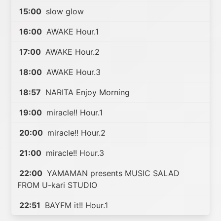
15:00
slow glow
16:00
AWAKE Hour.1
17:00
AWAKE Hour.2
18:00
AWAKE Hour.3
18:57
NARITA Enjoy Morning
19:00
miracle!! Hour.1
20:00
miracle!! Hour.2
21:00
miracle!! Hour.3
22:00
YAMAMAN presents MUSIC SALAD
FROM U-kari STUDIO
22:51
BAYFM it!! Hour.1