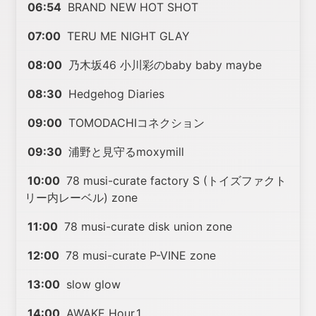
06:54
BRAND NEW HOT SHOT
07:00
TERU ME NIGHT GLAY
08:00
乃木坂46 小川彩のbaby baby maybe
08:30
Hedgehog Diaries
09:00
TOMODACHIコネクション
09:30
浦野と見守るmoxymill
10:00
78 musi-curate factory S (トイズファクト
リー内レーベル) zone
11:00
78 musi-curate disk union zone
12:00
78 musi-curate P-VINE zone
13:00
slow glow
14:00
AWAKE Hour.1