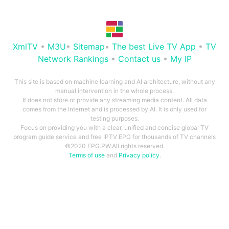
XmlTV
•
M3U
•
Sitemap
•
The best Live TV App
•
TV
Network Rankings
•
Contact us
•
My IP
This site is based on machine learning and AI architecture, without any
manual intervention in the whole process.
It does not store or provide any streaming media content. All data
comes from the Internet and is processed by AI. It is only used for
testing purposes.
Focus on providing you with a clear, unified and concise global TV
program guide service and free IPTV EPG for thousands of TV channels
©2020 EPG.PW.All rights reserved.
Terms of use
and
Privacy policy
.