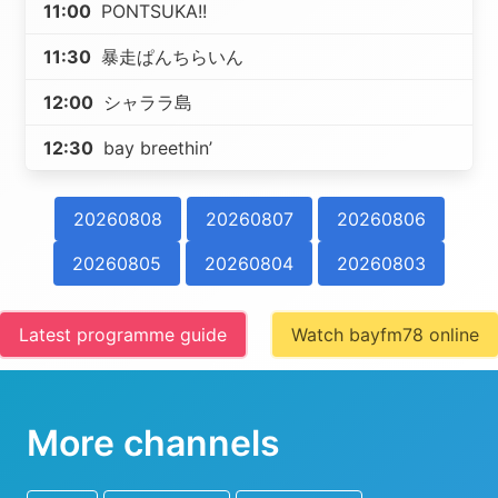
11:00
PONTSUKA!!
11:30
暴走ぱんちらいん
12:00
シャララ島
12:30
bay breethin’
20260808
20260807
20260806
20260805
20260804
20260803
Latest programme guide
Watch bayfm78 online
More channels