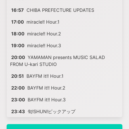
16:57
CHIBA PREFECTURE UPDATES
17:00
miracle!! Hour.1
18:00
miracle!! Hour.2
19:00
miracle!! Hour.3
20:00
YAMAMAN presents MUSIC SALAD
FROM U-kari STUDIO
20:51
BAYFM it!! Hour.1
22:00
BAYFM it!! Hour.2
23:00
BAYFM it!! Hour.3
23:43
旬!SHUN!ピックアップ