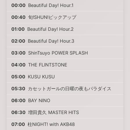
00:00
Beautiful Day! Hour.1
00:40
旬!SHUN!ピックアップ
01:00
Beautiful Day! Hour.2
02:00
Beautiful Day! Hour.3
03:00
ShinTsuyo POWER SPLASH
04:00
THE FLINTSTONE
05:00
KUSU KUSU
05:30
カセットガールの日曜の夜もパラダイス
06:00
BAY NINO
06:30
増田貴久 MASTER HITS
07:00
柱NIGHT! with AKB48