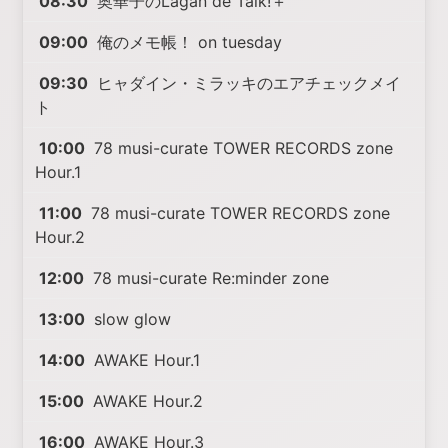
08:30
奥華子のLagan de Talk!＋
09:00
俺のメモ帳！ on tuesday
09:30
ヒャダイン・ミラッキのエアチェックメイ
ト
10:00
78 musi-curate TOWER RECORDS zone
Hour.1
11:00
78 musi-curate TOWER RECORDS zone
Hour.2
12:00
78 musi-curate Re:minder zone
13:00
slow glow
14:00
AWAKE Hour.1
15:00
AWAKE Hour.2
16:00
AWAKE Hour.3