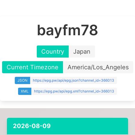
bayfm78
Country
Japan
Current Timezone
America/Los_Angeles
JSON
https://epg.pw/api/epg.json?channel_id=366013
XML
https://epg.pw/api/epg.xml?channel_id=366013
2026-08-09