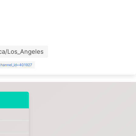
ca/Los_Angeles
?channel_id=401927