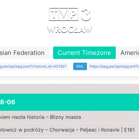
sian Federation
Current Timezone
Ameri
pg.pw/api/epg.json?channel_id=401927
XML
https://epg.pw/api/epg.xml
8-06
kiem niezła historia – Blizny miasta
łowicz w podróży – Chorwacja – Peljeac i Konavle | E181