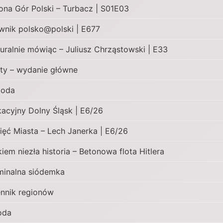
ona Gór Polski – Turbacz | S01E03
wnik polsko@polski | E677
turalnie mówiąc – Juliusz Chrząstowski | E33
ty – wydanie główne
goda
acyjny Dolny Śląsk | E6/26
ęć Miasta – Lech Janerka | E6/26
kiem niezła historia – Betonowa flota Hitlera
minalna siódemka
ennik regionów
oda