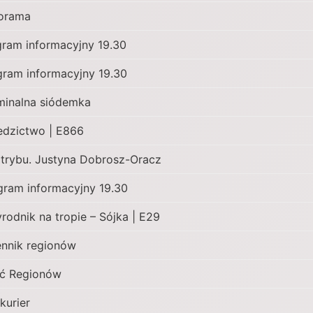
orama
gram informacyjny 19.30
gram informacyjny 19.30
minalna siódemka
edzictwo | E866
 trybu. Justyna Dobrosz-Oracz
gram informacyjny 19.30
yrodnik na tropie – Sójka | E29
ennik regionów
ć Regionów
kurier