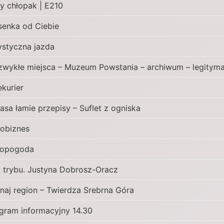
ty chłopak | E210
senka od Ciebie
ystyczna jazda
zwykłe miejsca – Muzeum Powstania – archiwum – legityma
ekurier
asa łamie przepisy – Suflet z ogniska
obiznes
ropogoda
 trybu. Justyna Dobrosz-Oracz
naj region – Twierdza Srebrna Góra
gram informacyjny 14.30