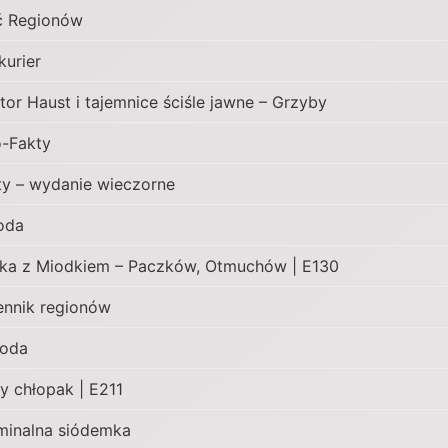
ć Regionów
kurier
tor Haust i tajemnice ściśle jawne – Grzyby
-Fakty
ty – wydanie wieczorne
oda
ska z Miodkiem – Paczków, Otmuchów | E130
ennik regionów
oda
ty chłopak | E211
minalna siódemka