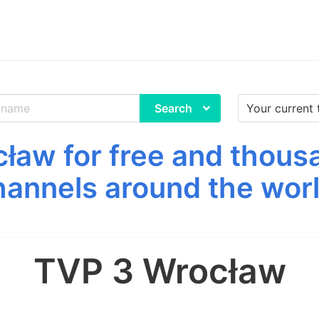
Search
aw for free and thous
hannels around the worl
TVP 3 Wrocław