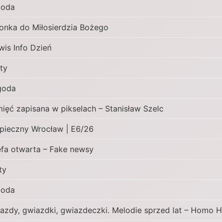
goda
onka do Miłosierdzia Bożego
wis Info Dzień
ty
goda
ięć zapisana w pikselach – Stanisław Szelc
pieczny Wrocław | E6/26
efa otwarta – Fake newsy
ty
goda
azdy, gwiazdki, gwiazdeczki. Melodie sprzed lat – Homo H