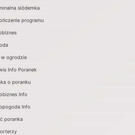
minalna siódemka
ończenie programu
obiznes
oda
 w ogrodzie
wis Info Poranek
ska o poranku
obiznes Info
opogoda Info
ć poranka
orterzy