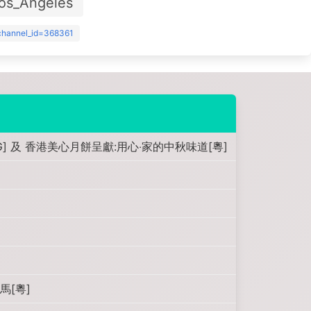
os_Angeles
?channel_id=368361
G] 及 香港美心月餅呈獻:用心‧家的中秋味道[粵]
馬[粵]