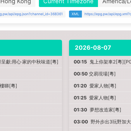
Hong Kong
Current Timezone
America/L
pg.pw/api/epg.json?channel_id=368361
XML
https://epg.pw/api/epg.xml
2026-08-07
餅呈獻:用心‧家的中秋味道[粵]
00:15
鬼上你架車2[粵][P
00:50
交易現場[粵]
樓睇[粵]
01:20
愛家人物[粵]
01:25
愛家人物[粵]
01:30
夢想改造家[粵]
03:00
野外步出3玩野加大