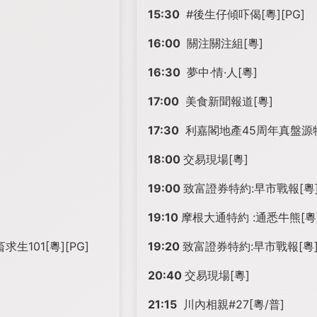
15:30
#後生仔傾吓偈[粵][PG]
16:00
關注關注組[粵]
16:30
夢中·情·人[粵]
17:00
美食新聞報道[粵]
17:30
利嘉閣地產45周年真盤源特
18:00
交易現場[粵]
19:00
致富證券特約:早市戰報[粵
19:10
摩根大通特約 :通悉牛熊[粵
101[粵][PG]
19:20
致富證券特約:早市戰報[粵
20:40
交易現場[粵]
21:15
川內相親#27[粵/普]