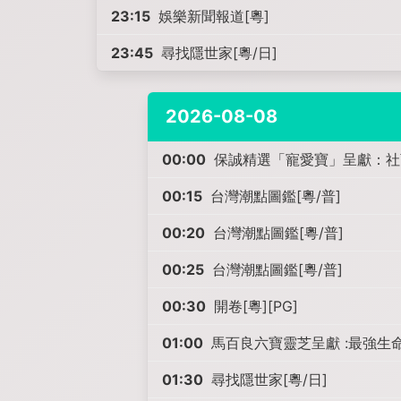
23:15
娛樂新聞報道[粵]
23:45
尋找隱世家[粵/日]
2026-08-08
00:00
保誠精選「寵愛寶」呈獻：社畜求生
00:15
台灣潮點圖鑑[粵/普]
00:20
台灣潮點圖鑑[粵/普]
00:25
台灣潮點圖鑑[粵/普]
00:30
開卷[粵][PG]
01:00
馬百良六寶靈芝呈獻 :最強生命
01:30
尋找隱世家[粵/日]