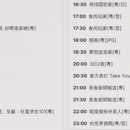
16:30
尋找隱世家[粵/日]
17:00
食尚玩家[粵/普]
及 好嘢港多啲[粵]
17:30
食尚玩家[粵/普]
18:00
開卷[粵][PG]
18:30
夢想改造家[粵]
20:00
3日2夜[粵]
20:30
東方表行 Take You
21:00
美食新聞報道[粵]
21:30
美食新聞報道[粵]
」呈獻：社畜求生101[粵]
22:00
呢度都有外星人[粵]
23:00
向世界挑戰[粵/普]