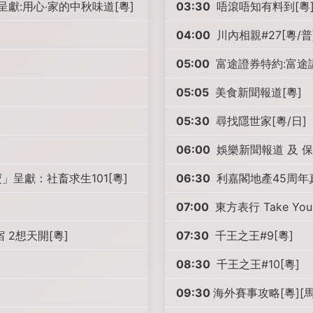
呈獻:用心‧家的中秋味道[粵]
03:30
唔滾唔知有料到[粵]
04:00
川內相親#27[粵/普
05:00
富途證券特約:富途講
05:05
美食新聞報道[粵]
05:30
尋找隱世家[粵/日]
06:00
娛樂新聞報道 及 保
寶」呈獻：社畜求生101[粵]
06:30
利嘉閣地產45周年真
07:00
東方表行 Take You
宿 2想天開[粵]
07:30
千王之王#9[粵]
08:30
千王之王#10[粵]
09:30
海外賽事攻略[粵][馬