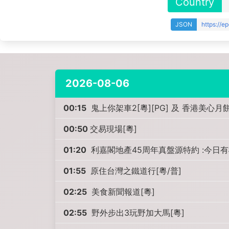
Country
JSON
https://e
2026-08-06
00:15
鬼上你架車2[粵][PG] 及 香港美心月
00:50
交易現場[粵]
01:20
利嘉閣地產45周年真盤源特約 :今日有
01:55
原住台灣之鐵道行[粵/普]
02:25
美食新聞報道[粵]
02:55
野外步出3玩野加大馬[粵]