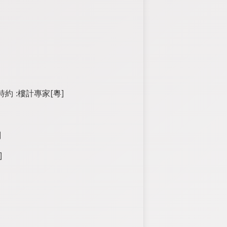
約 :樓計專家[粵]
]
]
]