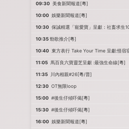
09:30
美食新聞報道[粵]
10:00
娛樂新聞報道[粵]
10:30
保誠精選「寵愛寶」呈獻：社畜求生101
10:35
勁歌推介[粵]
10:40
東方表行 Take Your Time 呈獻:怪宿
11:05
馬百良六寶靈芝呈獻 :最強生命線[粵]
11:35
川內相親#26[粵/普]
12:30
OT無限loop
15:00
#後生仔傾吓偈[粵]
15:30
#後生仔傾吓偈[粵]
16:00
娛樂新聞報道[粵]