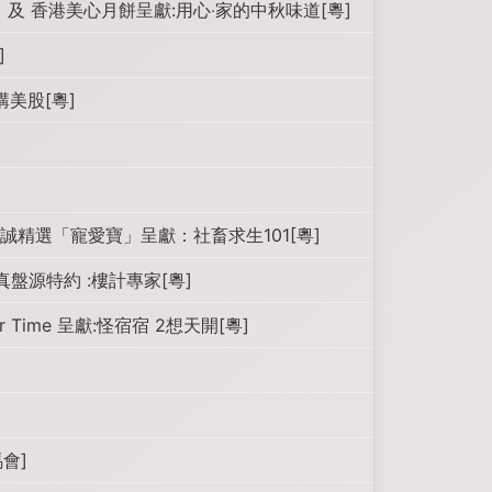
 及 香港美心月餅呈獻:用心‧家的中秋味道[粵]
]
美股[粵]
誠精選「寵愛寶」呈獻：社畜求生101[粵]
盤源特約 :樓計專家[粵]
r Time 呈獻:怪宿宿 2想天開[粵]
會]