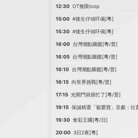
12:30
OT無限loop
15:00
#後生仔傾吓偈[粵]
15:30
#後生仔傾吓偈[粵]
16:00
台灣潮點圖鑑[粵/普]
16:05
台灣潮點圖鑑[粵/普]
16:10
台灣潮點圖鑑[粵/普]
16:15
向世界挑戰[粵/普]
17:15
光開門就很忙了[粵/普]
19:15
保誠精選「寵愛寶」呈獻：社畜求生
19:30
食彩王國[粵/日]
20:00
3日2夜[粵]