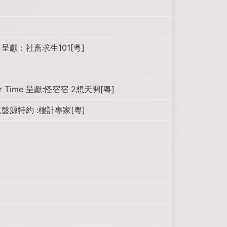
獻：社畜求生101[粵]
r Time 呈獻:怪宿宿 2想天開[粵]
盤源特約 :樓計專家[粵]