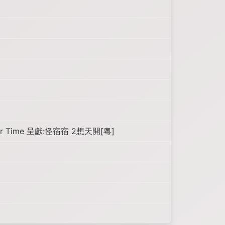
r Time 呈獻:怪宿宿 2想天開[粵]