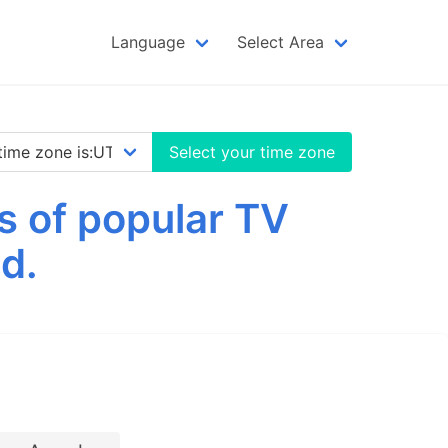
Language
Select Area
Select your time zone
s of popular TV
d.