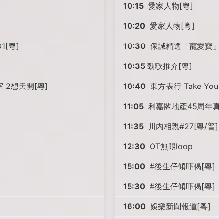
10:15
愛家人物[粵]
10:20
愛家人物[粵]
[粵]
10:30
保誠精選「寵愛寶」呈
10:35
勁歌推介[粵]
宿 2想天開[粵]
10:40
東方表行 Take You
11:05
利嘉閣地產45周年真
11:35
川內相親#27[粵/普]
12:30
OT無限loop
15:00
#後生仔傾吓偈[粵]
15:30
#後生仔傾吓偈[粵]
16:00
娛樂新聞報道[粵]