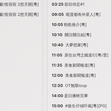
 呈獻:怪宿宿 2想天開[粵]
03:25
節目待定#1
 呈獻:怪宿宿 2想天開[粵]
09:05
呢度都有外星人[粵]
10:05
勁歌推介[粵]
10:10
關注關注組[粵]
10:40
大夢想家[粵]
11:05
原住台灣之鐵道行[粵/普]
11:35
美食新聞報道[粵]
12:00
美食新聞報道[粵]
12:30
OT無限loop
14:00
是日播映完畢
15:00
#後生仔傾吓偈[粵][PG]