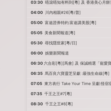
03:30
唔滾唔知有料到[粵] 及 香港美心月餅
04:00
川內相親#26[粵/普]
05:00
富途證券特約:富途講美股[粵]
05:05
美食新聞報道[粵]
05:30
尋找隱世家[粵/日]
06:00
娛樂新聞報道
06:30
六合彩[粵][馬會] 及 保誠精選「寵愛
06:35
馬百良六寶靈芝呈獻 :最強生命線[粵]
07:05
東方表行 Take Your Time 呈獻:怪宿
07:35
千王之王#7[粵]
08:30
千王之王#8[粵]