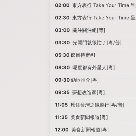
02:00
東方表行 Take Your Time
02:30
東方表行 Take Your Time
03:00
關注關注組[粵]
03:30
光開門就很忙了[粵/普]
05:30
節目待定#1
08:30
呢度都有外星人[粵]
09:30
勁歌推介[粵]
09:35
夢想改造家[粵]
11:05
原住台灣之鐵道行[粵/普]
11:35
美食新聞報道[粵]
12:00
美食新聞報道[粵]