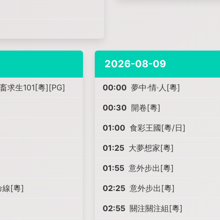
2026-08-09
101[粵][PG]
00:00
夢中·情·人[粵]
00:30
開卷[粵]
01:00
食彩王國[粵/日]
01:25
大夢想家[粵]
01:55
意外步出[粵]
線[粵]
02:25
意外步出[粵]
02:55
關注關注組[粵]