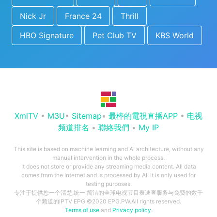
Nick Jr
France 24
Thrill
HBO Signature
Pet Club TV
KBS World
XmlTV
•
M3U
•
Sitemap
•
最棒的電視直播APP
•
电视
频道排名
•
聯絡我們
•
My IP
This site is based on machine learning and AI architecture, without any
manual intervention in the whole process.
It does not store or provide any streaming media content. All data
comes from the Internet and is processed by AI. It is only used for
testing purposes.
专注于提供您一个清楚,统一,简洁的全球电视节目表速查服务与免费的数千
个频道的IPTV EPG ©2020 EPG.PW.All rights reserved.
Terms of use
and
Privacy policy
.