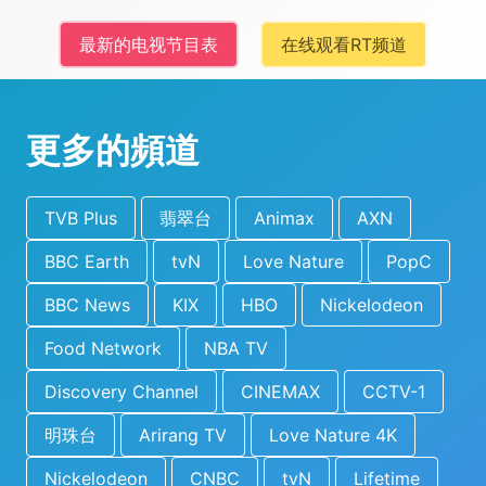
最新的电视节目表
在线观看RT频道
更多的頻道
TVB Plus
翡翠台
Animax
AXN
BBC Earth
tvN
Love Nature
PopC
BBC News
KIX
HBO
Nickelodeon
Food Network
NBA TV
Discovery Channel
CINEMAX
CCTV-1
明珠台
Arirang TV
Love Nature 4K
Nickelodeon
CNBC
tvN
Lifetime