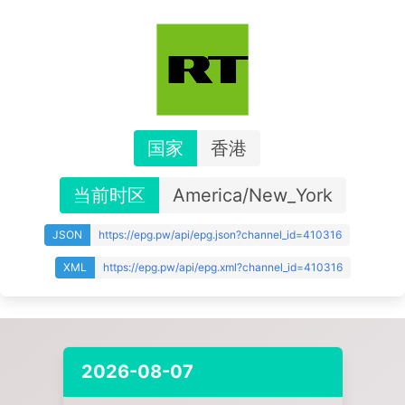
国家
香港
当前时区
America/New_York
JSON
https://epg.pw/api/epg.json?channel_id=410316
XML
https://epg.pw/api/epg.xml?channel_id=410316
2026-08-07