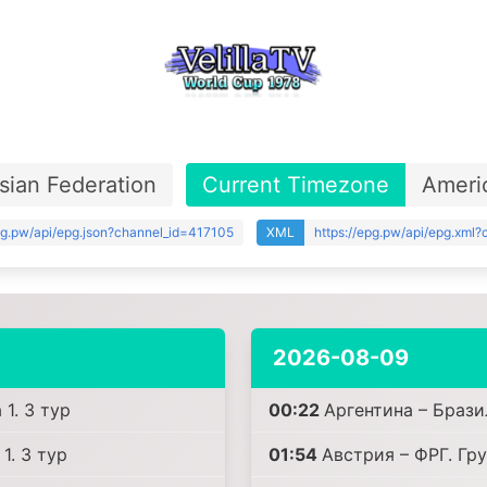
sian Federation
Current Timezone
Ameri
epg.pw/api/epg.json?channel_id=417105
XML
https://epg.pw/api/epg.xml
2026-08-09
 1. 3 тур
00:22
Аргентина – Брази
1. 3 тур
01:54
Австрия – ФРГ. Гр