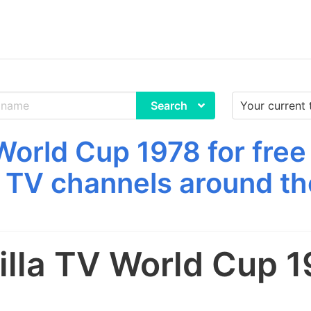
Search
World Cup 1978 for fre
 TV channels around th
illa TV World Cup 