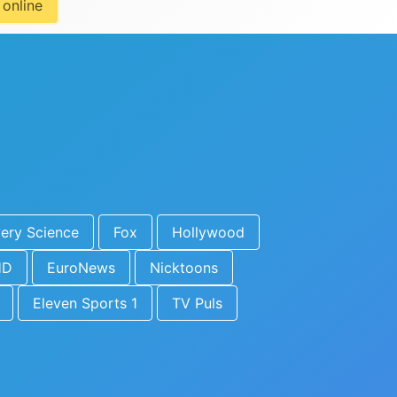
 online
ery Science
Fox
Hollywood
HD
EuroNews
Nicktoons
Eleven Sports 1
TV Puls