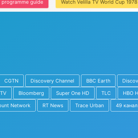
t programme guide
Watch Velilla TV World Cup 1978
CGTN
Discovery Channel
BBC Earth
Discov
BTV
Bloomberg
Super One HD
TLC
HBO 
ount Network
RT News
Trace Urban
49 канал