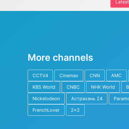
Lates
More channels
CCTV4
Cinemax
CNN
AMC
KBS World
CNBC
NHK World
Nickelodeon
Астрахань 24
Param
FrenchLover
2x2