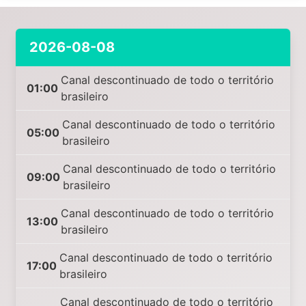
2026-08-08
Canal descontinuado de todo o território
01:00
brasileiro
Canal descontinuado de todo o território
05:00
brasileiro
Canal descontinuado de todo o território
09:00
brasileiro
Canal descontinuado de todo o território
13:00
brasileiro
Canal descontinuado de todo o território
17:00
brasileiro
Canal descontinuado de todo o território