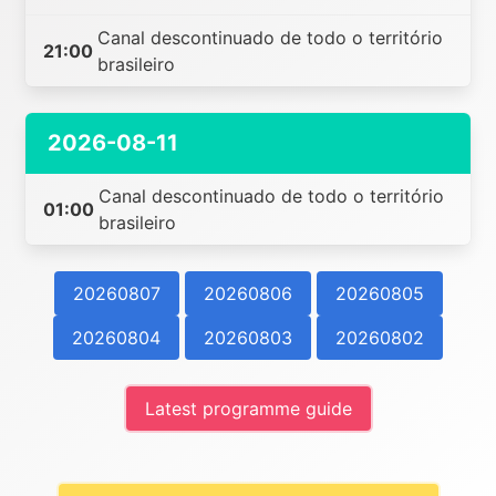
Canal descontinuado de todo o território
21:00
brasileiro
2026-08-11
Canal descontinuado de todo o território
01:00
brasileiro
20260807
20260806
20260805
20260804
20260803
20260802
Latest programme guide