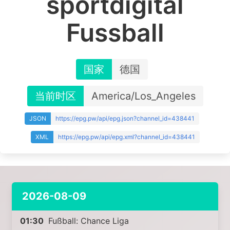
sportdigital
Fussball
国家
德国
当前时区
America/Los_Angeles
JSON
https://epg.pw/api/epg.json?channel_id=438441
XML
https://epg.pw/api/epg.xml?channel_id=438441
2026-08-09
01:30
Fußball: Chance Liga