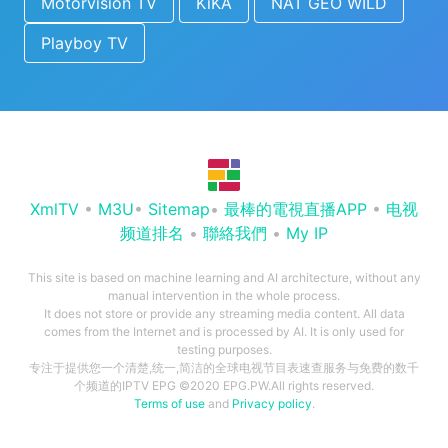
Motorvision TV
KiKA
NAT GEO WILD
Playboy TV
XmlTV
•
M3U
•
Sitemap
•
最棒的電視直播APP
•
电视
频道排名
•
聯絡我們
•
My IP
This site is based on machine learning and AI architecture, without any
manual intervention in the whole process.
It does not store or provide any streaming media content. All data
comes from the Internet and is processed by AI. It is only used for
testing purposes.
专注于提供您一个清楚,统一,简洁的全球电视节目表速查服务与免费的数千
个频道的IPTV EPG ©2020 EPG.PW.All rights reserved.
Terms of use
and
Privacy policy
.