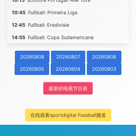
10:15
scooore Portugal! Alle Tore
10:45
Fußball: Primeira Liga
12:45
Fußball: Eredivisie
14:55
Fußball: Copa Sudamericana
20260808
20260807
20260806
20260805
20260804
20260803
最新的电视节目表
在线观看sportdigital Fussball频道