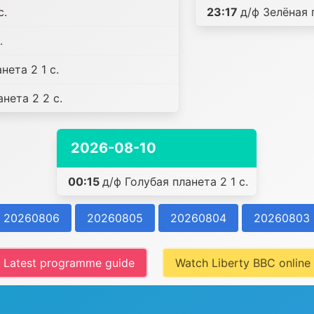
с.
23:17
д/ф Зелёная 
.
нета 2 1 с.
нета 2 2 с.
2026-08-10
00:15
д/ф Голубая планета 2 1 с.
20260806
20260805
20260804
20260803
Latest programme guide
Watch Liberty BBC online