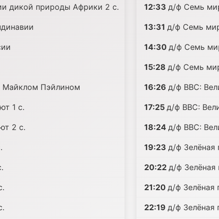
ии дикой природы Африки 2 с.
12:33
д/ф Семь мир
ндинавии
13:31
д/ф Семь мир
сии
14:30
д/ф Семь мир
15:28
д/ф Семь мир
 с Майклом Пэйлином
16:26
д/ф BBC: Вел
т 1 с.
17:25
д/ф BBC: Вел
ют 2 с.
18:24
д/ф BBC: Ве
.
19:23
д/ф Зелёная 
.
20:22
д/ф Зелёная 
с.
21:20
д/ф Зелёная 
с.
22:19
д/ф Зелёная 