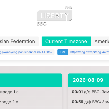
sian Federation
Current Timezone
Ameri
pg.pw/api/epg.json?channel_id=445852
XML
https://epg.pw/api/epg.xml
2026-08-09
ироде 1 с.
00:01
д/ф BBC: Зам
роде 2 с.
00:59
д/ф BBC: За