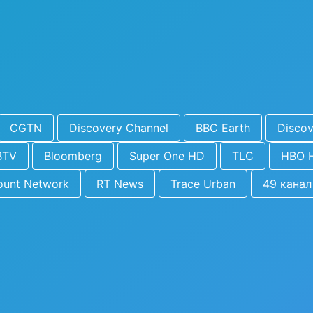
CGTN
Discovery Channel
BBC Earth
Discov
BTV
Bloomberg
Super One HD
TLC
HBO 
ount Network
RT News
Trace Urban
49 канал