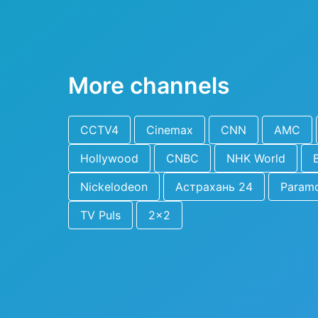
More channels
CCTV4
Cinemax
CNN
AMC
Hollywood
CNBC
NHK World
Nickelodeon
Астрахань 24
Param
TV Puls
2x2