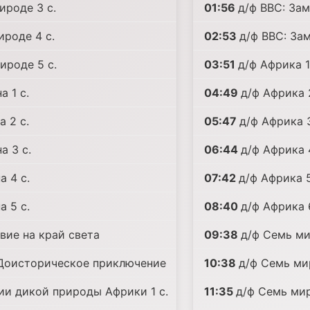
ироде 3 с.
01:56
д/ф BBC: Зам
ироде 4 с.
02:53
д/ф BBC: Зам
ироде 5 с.
03:51
д/ф Африка 1
а 1 с.
04:49
д/ф Африка 2
а 2 с.
05:47
д/ф Африка 3
а 3 с.
06:44
д/ф Африка 4
а 4 с.
07:42
д/ф Африка 5
а 5 с.
08:40
д/ф Африка 6
вие на край света
09:38
д/ф Семь мир
 Доисторическое приключение
10:38
д/ф Семь мир
ии дикой природы Африки 1 с.
11:35
д/ф Семь мир