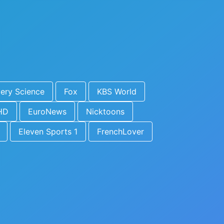
ery Science
Fox
KBS World
HD
EuroNews
Nicktoons
Eleven Sports 1
FrenchLover