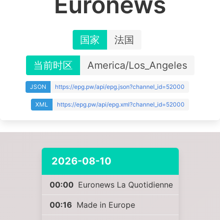
Euronews
国家
法国
当前时区
America/Los_Angeles
JSON
https://epg.pw/api/epg.json?channel_id=52000
XML
https://epg.pw/api/epg.xml?channel_id=52000
2026-08-10
00:00
Euronews La Quotidienne
00:16
Made in Europe