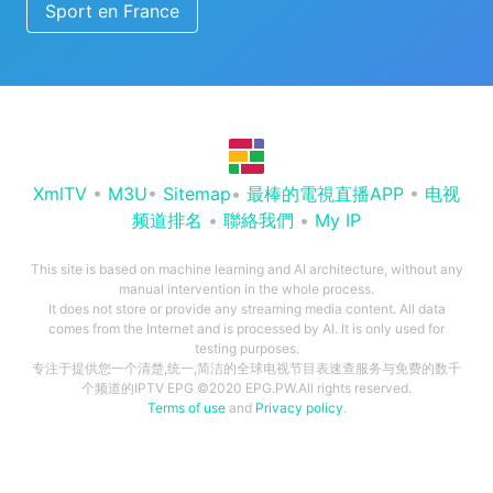
Sport en France
XmlTV
•
M3U
•
Sitemap
•
最棒的電視直播APP
•
电视
频道排名
•
聯絡我們
•
My IP
This site is based on machine learning and AI architecture, without any
manual intervention in the whole process.
It does not store or provide any streaming media content. All data
comes from the Internet and is processed by AI. It is only used for
testing purposes.
专注于提供您一个清楚,统一,简洁的全球电视节目表速查服务与免费的数千
个频道的IPTV EPG ©2020 EPG.PW.All rights reserved.
Terms of use
and
Privacy policy
.