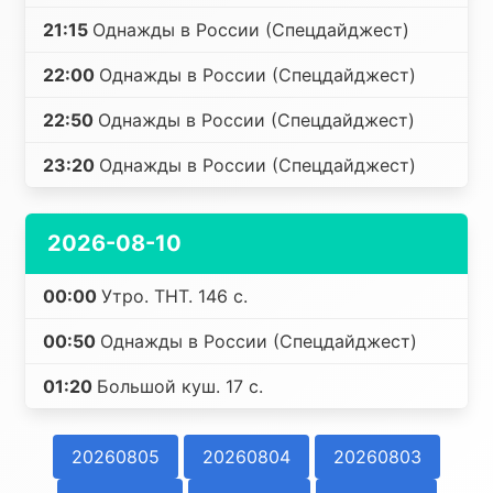
21:15
Однажды в России (Спецдайджест)
22:00
Однажды в России (Спецдайджест)
22:50
Однажды в России (Спецдайджест)
23:20
Однажды в России (Спецдайджест)
2026-08-10
00:00
Утро. ТНТ. 146 с.
00:50
Однажды в России (Спецдайджест)
01:20
Большой куш. 17 с.
20260805
20260804
20260803