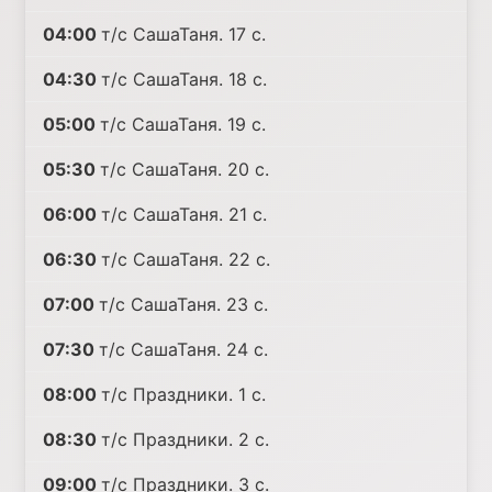
04:00
т/с СашаТаня. 17 с.
04:30
т/с СашаТаня. 18 с.
05:00
т/с СашаТаня. 19 с.
05:30
т/с СашаТаня. 20 с.
06:00
т/с СашаТаня. 21 с.
06:30
т/с СашаТаня. 22 с.
07:00
т/с СашаТаня. 23 с.
07:30
т/с СашаТаня. 24 с.
08:00
т/с Праздники. 1 с.
08:30
т/с Праздники. 2 с.
09:00
т/с Праздники. 3 с.