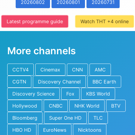
20260802
20260801
20260731
Latest programme guide
Watch ТНТ +4 online
More channels
CCTV4
Cinemax
CNN
AMC
CGTN
Discovery Channel
BBC Earth
Discovery Science
Fox
KBS World
Hollywood
CNBC
NHK World
BTV
Bloomberg
Super One HD
TLC
HBO HD
EuroNews
Nicktoons