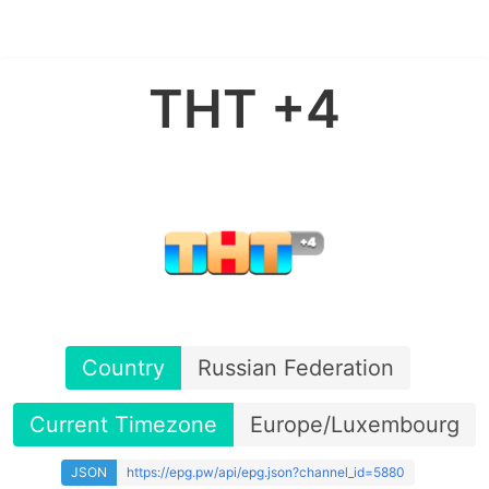
ТНТ +4
Country
Russian Federation
Current Timezone
Europe/Luxembourg
JSON
https://epg.pw/api/epg.json?channel_id=5880