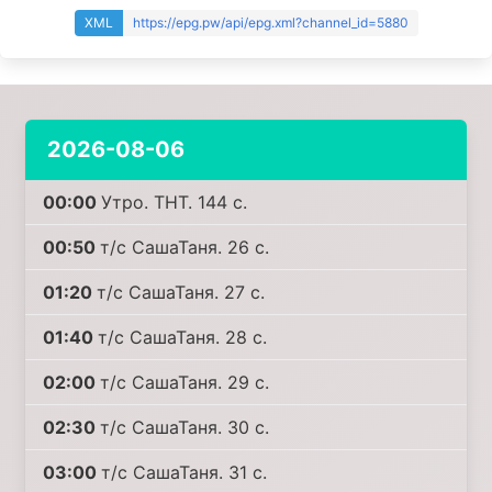
XML
https://epg.pw/api/epg.xml?channel_id=5880
2026-08-06
00:00
Утро. ТНТ. 144 с.
00:50
т/с СашаТаня. 26 с.
01:20
т/с СашаТаня. 27 с.
01:40
т/с СашаТаня. 28 с.
02:00
т/с СашаТаня. 29 с.
02:30
т/с СашаТаня. 30 с.
03:00
т/с СашаТаня. 31 с.