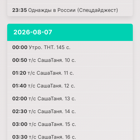
23:35
Однажды в России (Спецдайджест)
2026-08-07
00:00
Утро. ТНТ. 145 с.
00:50
т/с СашаТаня. 10 с.
01:20
т/с СашаТаня. 11 с.
01:40
т/с СашаТаня. 12 с.
02:00
т/с СашаТаня. 13 с.
02:30
т/с СашаТаня. 14 с.
03:00
т/с СашаТаня. 15 с.
03:30
т/с СашаТаня. 16 с.