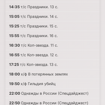
14:35
т/с Праздники. 13 с.
15:05
т/с Праздники. 14 с.
15:25
т/с Праздники. 15 с.
15:55
т/с Праздники. 16 с.
16:30
т/с Коп-звезда. 11 с.
16:55
т/с Коп-звезда. 12 с.
17:25
т/с Коп-звезда. 13 с.
18:00
х/ф В потерянных землях
19:50
х/ф Гильдия убийц
22:00
Однажды в России (Спецдайджест)
22:50
Однажды в России (Спецдайджест)