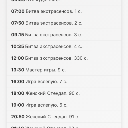
07:00
Битва экстрасенсов. 1 с.
07:50
Битва экстрасенсов. 2 с.
09:15
Битва экстрасенсов. 3 с.
10:35
Битва экстрасенсов. 4 с.
12:00
Битва экстрасенсов. 330 с.
13:30
Мастер игры. 9 с.
16:00
Игра вслепую. 7 с.
18:00
Женский Стендап. 90 с.
19:00
Игра вслепую. 6 с.
20:50
Женский Стендап. 91 с.