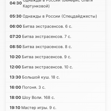
Однажды в России (Бенефис Ольги
04:30
Картунковой)
05:30
Однажды в России (Спецдайджесты)
06:00
Битва экстрасенсов. 6 с.
07:20
Битва экстрасенсов. 7 с.
08:50
Битва экстрасенсов. 8 с.
10:20
Битва экстрасенсов. 9 с.
12:00
Битва экстрасенсов. 10 с.
13:30
Большой куш. 18 с.
16:00
Погоня. 3 с.
18:00
Шоу Воли. 168 с.
19:10
Мастер игры. 9 с.