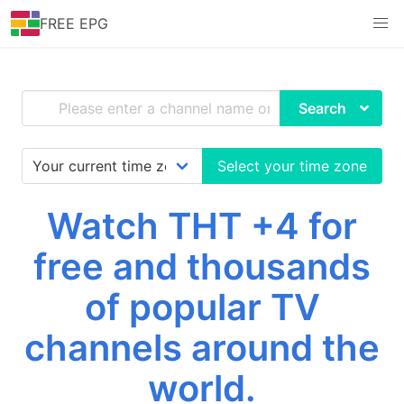
FREE EPG
Search
Select your time zone
Watch ТНТ +4 for
free and thousands
of popular TV
channels around the
world.