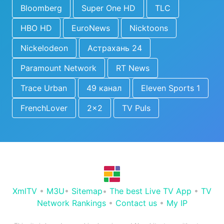
Bloomberg
Super One HD
TLC
HBO HD
EuroNews
Nicktoons
Nickelodeon
Астрахань 24
Paramount Network
RT News
Trace Urban
49 канал
Eleven Sports 1
FrenchLover
2x2
TV Puls
XmlTV
•
M3U
•
Sitemap
•
The best Live TV App
•
TV
Network Rankings
•
Contact us
•
My IP