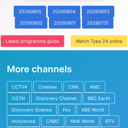
20260805
20260804
20260803
20260802
20260801
20260731
Latest programme guide
Watch Тува 24 online
More channels
CCTV4
Cinemax
CNN
AMC
CGTN
Discovery Channel
BBC Earth
Discovery Science
Fox
KBS World
Hollywood
CNBC
NHK World
BTV