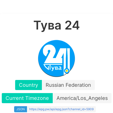
Тува 24
Country
Russian Federation
Current Timezone
America/Los_Angeles
JSON
https://epg.pw/api/epg.json?channel_id=5909