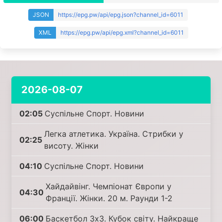
JSON
https://epg.pw/api/epg.json?channel_id=6011
XML
https://epg.pw/api/epg.xml?channel_id=6011
2026-08-07
02:05
Суспільне Спорт. Новини
Легка атлетика. Україна. Стрибки у
02:25
висоту. Жінки
04:10
Суспільне Спорт. Новини
Хайдайвінг. Чемпіонат Європи у
04:30
Франції. Жінки. 20 м. Раунди 1-2
06:00
Баскетбол 3х3. Кубок світу. Найкраще