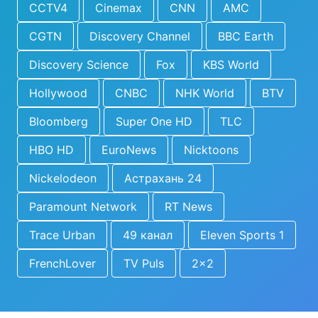
CCTV4
Cinemax
CNN
AMC
CGTN
Discovery Channel
BBC Earth
Discovery Science
Fox
KBS World
Hollywood
CNBC
NHK World
BTV
Bloomberg
Super One HD
TLC
HBO HD
EuroNews
Nicktoons
Nickelodeon
Астрахань 24
Paramount Network
RT News
Trace Urban
49 канал
Eleven Sports 1
FrenchLover
TV Puls
2x2