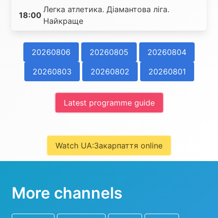
Легка атлетика. Діамантова ліга.
18:00
Найкраще
20260806
20260805
20260804
20260803
20260802
20260801
Latest programme guide
Watch UA:Закарпаття online
More channels