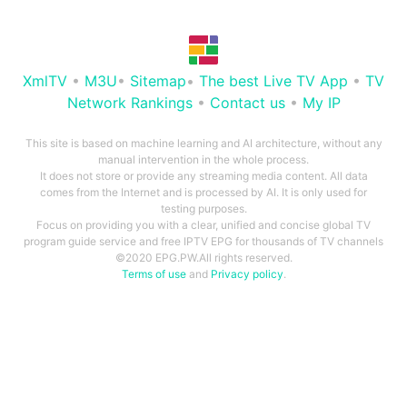
XmlTV
•
M3U
•
Sitemap
•
The best Live TV App
•
TV
Network Rankings
•
Contact us
•
My IP
This site is based on machine learning and AI architecture, without any
manual intervention in the whole process.
It does not store or provide any streaming media content. All data
comes from the Internet and is processed by AI. It is only used for
testing purposes.
Focus on providing you with a clear, unified and concise global TV
program guide service and free IPTV EPG for thousands of TV channels
©2020 EPG.PW.All rights reserved.
Terms of use
and
Privacy policy
.