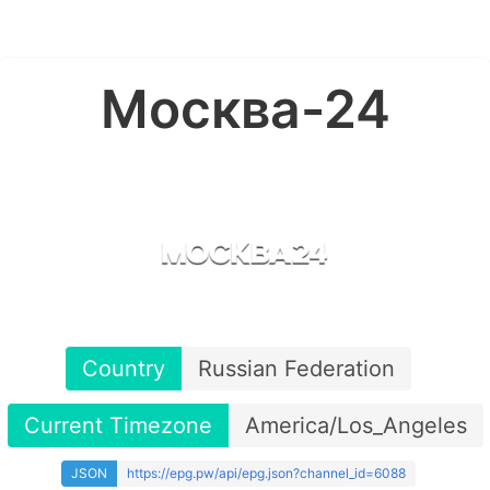
Москва-24
Country
Russian Federation
Current Timezone
America/Los_Angeles
JSON
https://epg.pw/api/epg.json?channel_id=6088