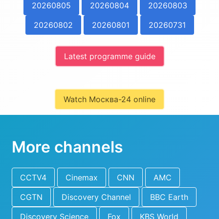
20260805
20260804
20260803
20260802
20260801
20260731
Latest programme guide
Watch Москва-24 online
More channels
CCTV4
Cinemax
CNN
AMC
CGTN
Discovery Channel
BBC Earth
Discovery Science
Fox
KBS World