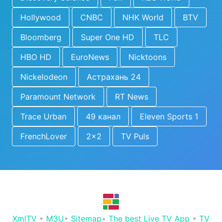
Hollywood
CNBC
NHK World
BTV
Bloomberg
Super One HD
TLC
HBO HD
EuroNews
Nicktoons
Nickelodeon
Астрахань 24
Paramount Network
RT News
Trace Urban
49 канал
Eleven Sports 1
FrenchLover
2x2
TV Puls
XmlTV
•
M3U
•
Sitemap
•
The best Live TV App
•
TV