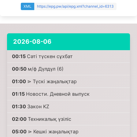
XML
https://epg.pw/api/epg.xml?channel_id=6313
2026-08-06
00:15
Сәті түскен сұхбат
00:50
м/ф Дүлдүл (6)
01:00
⋗ Түскі жаңалықтар
01:15
Новости. Дневной выпуск
01:30
Закон KZ
02:00
Техникалық үзіліс
05:00
⋗ Кешкі жаңалықтар