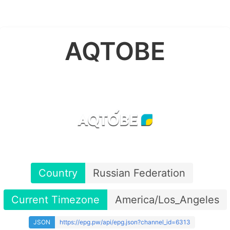
AQTOBE
Country
Russian Federation
Current Timezone
America/Los_Angeles
JSON
https://epg.pw/api/epg.json?channel_id=6313