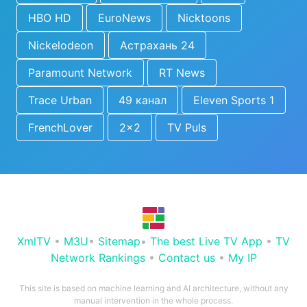
HBO HD
EuroNews
Nicktoons
Nickelodeon
Астрахань 24
Paramount Network
RT News
Trace Urban
49 канал
Eleven Sports 1
FrenchLover
2x2
TV Puls
XmlTV
•
M3U
•
Sitemap
•
The best Live TV App
•
TV
Network Rankings
•
Contact us
•
My IP
This site is based on machine learning and AI architecture, without any
manual intervention in the whole process.