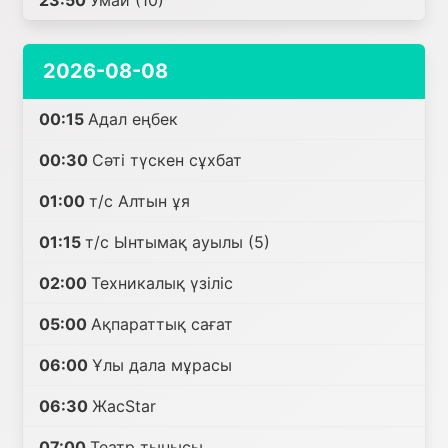
23:50
Умай (10)
2026-08-08
00:15
Адал еңбек
00:30
Сәті түскен сұхбат
01:00
т/с Алтын ұя
01:15
т/с Ынтымақ ауылы (5)
02:00
Техникалық үзіліс
05:00
Ақпараттық сағат
06:00
Ұлы дала мұрасы
06:30
ЖасStar
07:00
Театр тынысы