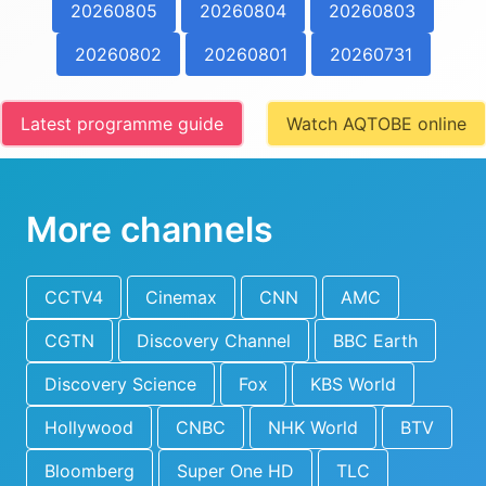
20260805
20260804
20260803
20260802
20260801
20260731
Latest programme guide
Watch AQTOBE online
More channels
CCTV4
Cinemax
CNN
AMC
CGTN
Discovery Channel
BBC Earth
Discovery Science
Fox
KBS World
Hollywood
CNBC
NHK World
BTV
Bloomberg
Super One HD
TLC