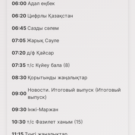
06:00
Адал еңбек
06:20
Цифрлы Қазақстан
06:45
Сазды сәлем
07:05
Жарық Сәуле
07:20
д/ф Қайсар
07:35
т/с Күйеу бала (8)
08:30
Қорытынды жаңалықтар
Новости. Итоговый выпуск (Итоговый
09:00
выпуск)
09:30
Інжі-Маржан
10:30
т/с Фазилет ханым (15)
11:15
Түнгі жаңалықтар