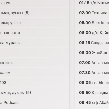
ын ұя
01:15
т/с Ынты
ымақ ауылы (5)
02:00
Техникал
алық үзіліс
05:00
Бестің ш
ттық сағат
06:00
д/ф Қай
ла мұрасы
06:15
Сазды с
r
06:30
ЖасStar
тынысы
07:00
Апта ты
сәлем
07:30
Апта ты
103
08:05
т/с Ынты
тымақ ауылы (5)
08:50
Қазақша
а Podcast
09:45
х/ф Абай