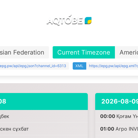
sian Federation
Current Timezone
Ameri
//epg.pw/api/epg.json?channel_id=6313
XML
https://epg.pw/api/epg.xml
08
2026-08-0
ңбек
00:00
Қоғам Үн
үскен сұхбат
01:00
Агро INV