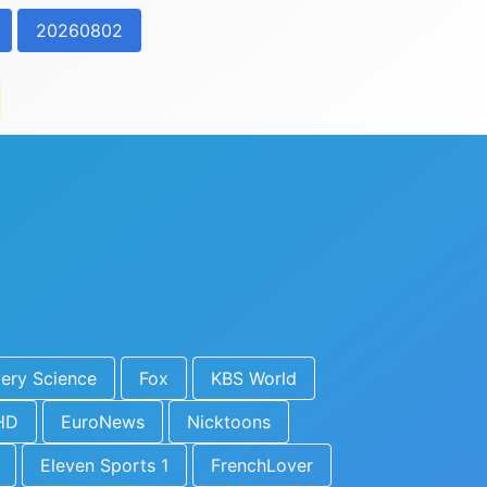
20260802
ery Science
Fox
KBS World
HD
EuroNews
Nicktoons
Eleven Sports 1
FrenchLover