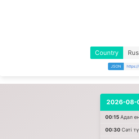
Country
Rus
JSON
https:
2026-08-
00:15
Адал е
00:30
Сәті т