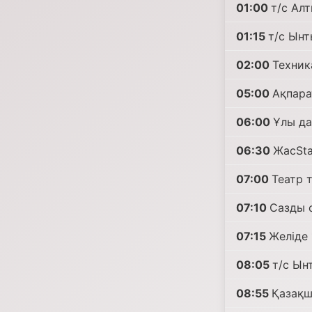
01:00
т/с Алт
01:15
т/с Ынт
02:00
Техник
05:00
Ақпара
06:00
Ұлы да
06:30
ЖасSta
07:00
Театр 
07:10
Сазды 
07:15
Желіде 
08:05
т/с Ын
08:55
Қазақш