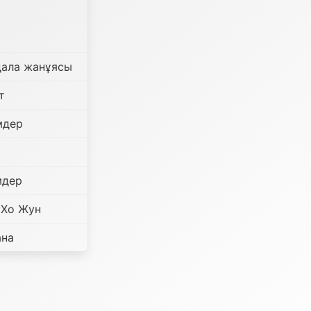
дала жанұясы
т
мдер
мдер
п Хо Жун
ана