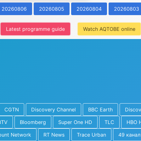
20260806
20260805
20260804
20260803
Latest programme guide
Watch AQTOBE online
CGTN
Discovery Channel
BBC Earth
Discov
BTV
Bloomberg
Super One HD
TLC
HBO 
ount Network
RT News
Trace Urban
49 канал