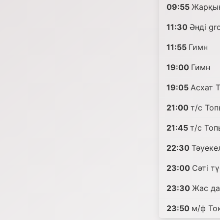
09:55
Жарқын
11:30
Әнді gr
11:55
Гимн
19:00
Гимн
19:05
Асхат 
21:00
т/с Топ
21:45
т/с Топ
22:30
Тәуекел
23:00
Сәті т
23:30
Жас д
23:50
м/ф То