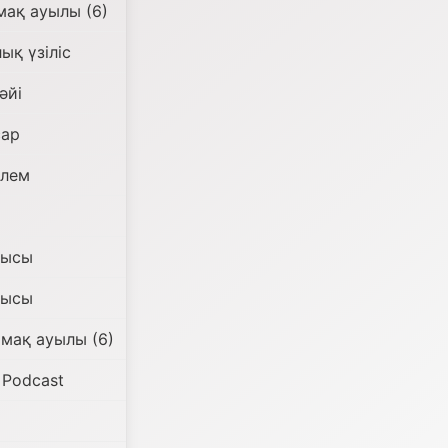
мақ ауылы (6)
ық үзіліс
әйі
сар
әлем
нысы
нысы
мақ ауылы (6)
 Podcast