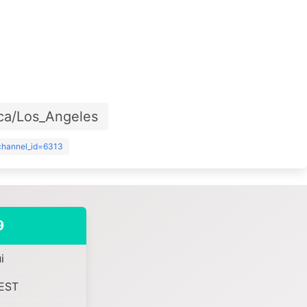
ca/Los_Angeles
?channel_id=6313
9
і
EST