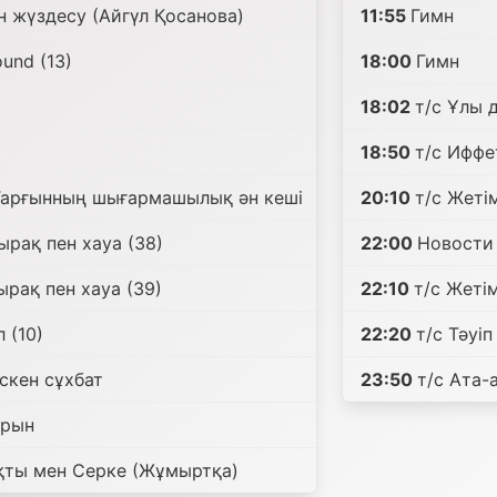
 жүздесу (Айгүл Қосанова)
11:55
Гимн
ound (13)
18:00
Гимн
18:02
т/с Ұлы 
18:50
т/с Иффе
Тарғынның шығармашылық ән кеші
20:10
т/с Жеті
ырақ пен хауа (38)
22:00
Новости
ырақ пен хауа (39)
22:10
т/с Жеті
 (10)
22:20
т/с Тәуі
үскен сұхбат
23:50
т/с Ата-
арын
қты мен Серке (Жұмыртқа)