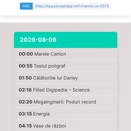
XML
https://epg.pw/api/epg.xml?channel_id=6375
2026-08-06
00:00
Marele Canion
00:55
Testul poligraf
01:50
Călătoriile lui Darley
02:16
Filled Digipedia – Science
02:20
Megainginerii: Poduri record
03:15
Energia
04:15
Vase de război