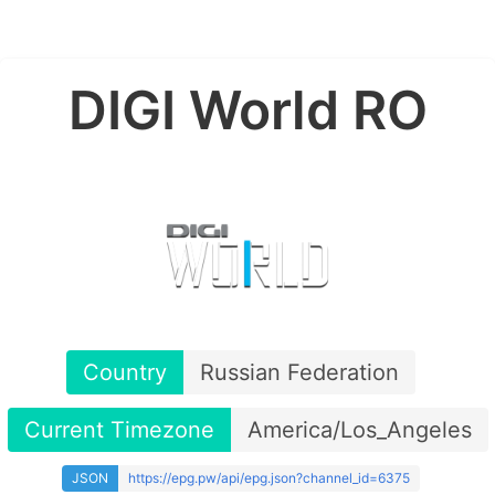
DIGI World RO
Country
Russian Federation
Current Timezone
America/Los_Angeles
JSON
https://epg.pw/api/epg.json?channel_id=6375