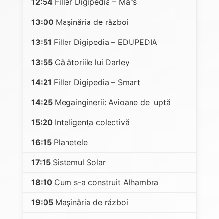
12:54
Filler Digipedia – Mars
13:00
Maşinăria de război
13:51
Filler Digipedia – EDUPEDIA
13:55
Călătoriile lui Darley
14:21
Filler Digipedia – Smart
14:25
Megainginerii: Avioane de luptă
15:20
Inteligenţa colectivă
16:15
Planetele
17:15
Sistemul Solar
18:10
Cum s-a construit Alhambra
19:05
Maşinăria de război