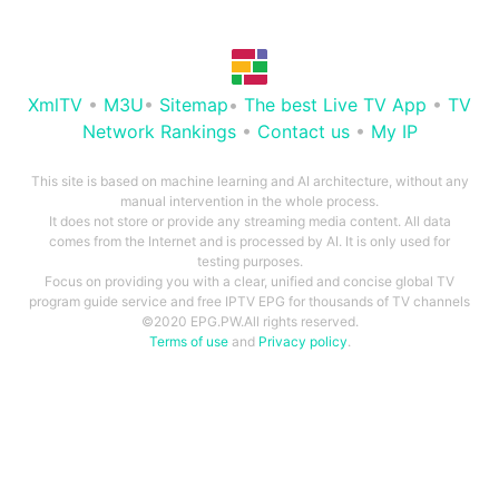
XmlTV
•
M3U
•
Sitemap
•
The best Live TV App
•
TV
Network Rankings
•
Contact us
•
My IP
This site is based on machine learning and AI architecture, without any
manual intervention in the whole process.
It does not store or provide any streaming media content. All data
comes from the Internet and is processed by AI. It is only used for
testing purposes.
Focus on providing you with a clear, unified and concise global TV
program guide service and free IPTV EPG for thousands of TV channels
©2020 EPG.PW.All rights reserved.
Terms of use
and
Privacy policy
.