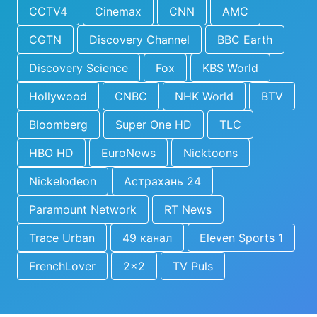
CCTV4
Cinemax
CNN
AMC
CGTN
Discovery Channel
BBC Earth
Discovery Science
Fox
KBS World
Hollywood
CNBC
NHK World
BTV
Bloomberg
Super One HD
TLC
HBO HD
EuroNews
Nicktoons
Nickelodeon
Астрахань 24
Paramount Network
RT News
Trace Urban
49 канал
Eleven Sports 1
FrenchLover
2x2
TV Puls