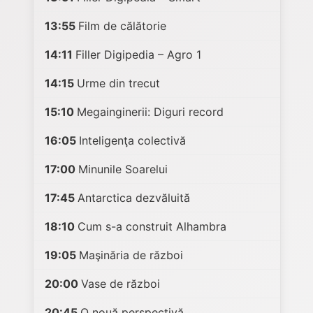
13:55
Film de călătorie
14:11
Filler Digipedia – Agro 1
14:15
Urme din trecut
15:10
Megainginerii: Diguri record
16:05
Inteligenţa colectivă
17:00
Minunile Soarelui
17:45
Antarctica dezvăluită
18:10
Cum s-a construit Alhambra
19:05
Maşinăria de război
20:00
Vase de război
20:45
O nouă perspectivă