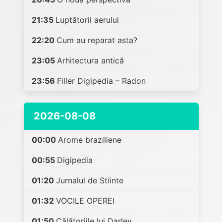
21:35
Luptătorii aerului
22:20
Cum au reparat asta?
23:05
Arhitectura antică
23:56
Filler Digipedia – Radon
2026-08-08
00:00
Arome braziliene
00:55
Digipedia
01:20
Jurnalul de Stiinte
01:32
VOCILE OPEREI
01:50
Călătoriile lui Darley