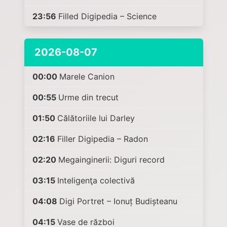
23:56
Filled Digipedia – Science
2026-08-07
00:00
Marele Canion
00:55
Urme din trecut
01:50
Călătoriile lui Darley
02:16
Filler Digipedia – Radon
02:20
Megainginerii: Diguri record
03:15
Inteligenţa colectivă
04:08
Digi Portret – Ionuț Budișteanu
04:15
Vase de război