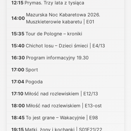
12:15
Prymas. Trzy lata z tysiąca
Mazurska Noc Kabaretowa 2026.
14:00
Muszkieterowie kabaretu | E01
15:35
Tour de Pologne – kroniki
15:40
Chichot losu – Dzieci śmieci | E4/13
16:30
Program informacyjny 19.30
17:00
Sport
17:04
Pogoda
17:10
Miłość nad rozlewiskiem | E12/13
18:00
Miłość nad rozlewiskiem | E13-ost
18:45
To jest grane – Wakacyjnie | E98
19:15
Matki, żony i kochanki | S01E21/22