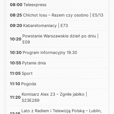
08:00
Teleexpress
08:25
Chichot losu – Razem czy osobno | E5/13
09:20
Kabaretomaniacy | E73
Powstanie Warszawskie dzień po dniu |
10:20
E09
10:30
Program informacyjny 19.30
10:55
Pytanie dnia
11:05
Sport
11:10
Pogoda
Komisarz Alex 23 – Zgniłe jabłko |
11:20
S23E289
Lato z Radiem i Telewizją Polską – Lublin,
12:15