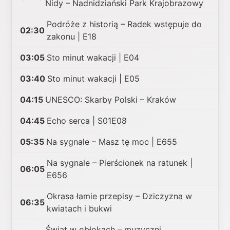
Nidy – Nadnidziański Park Krajobrazowy
Podróże z historią – Radek wstępuje do
02:30
zakonu | E18
03:05
Sto minut wakacji | E04
03:40
Sto minut wakacji | E05
04:15
UNESCO: Skarby Polski – Kraków
04:45
Echo serca | S01E08
05:35
Na sygnale – Masz tę moc | E655
Na sygnale – Pierścionek na ratunek |
06:05
E656
Okrasa łamie przepisy – Dziczyzna w
06:35
kwiatach i bukwi
Świat w obłokach – muzyczni