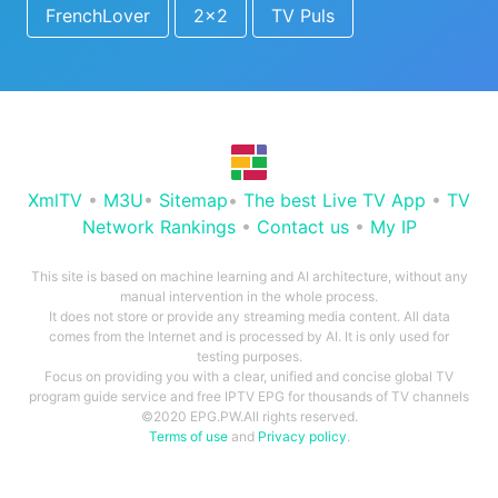
FrenchLover
2x2
TV Puls
XmlTV
•
M3U
•
Sitemap
•
The best Live TV App
•
TV
Network Rankings
•
Contact us
•
My IP
This site is based on machine learning and AI architecture, without any
manual intervention in the whole process.
It does not store or provide any streaming media content. All data
comes from the Internet and is processed by AI. It is only used for
testing purposes.
Focus on providing you with a clear, unified and concise global TV
program guide service and free IPTV EPG for thousands of TV channels
©2020 EPG.PW.All rights reserved.
Terms of use
and
Privacy policy
.