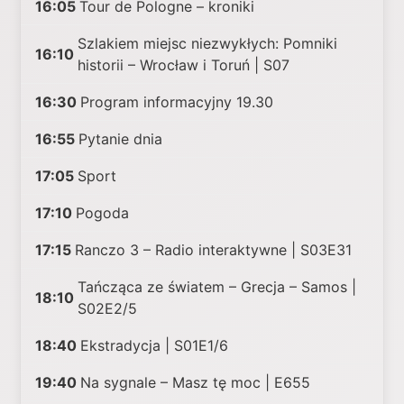
16:05
Tour de Pologne – kroniki
Szlakiem miejsc niezwykłych: Pomniki
16:10
historii – Wrocław i Toruń | S07
16:30
Program informacyjny 19.30
16:55
Pytanie dnia
17:05
Sport
17:10
Pogoda
17:15
Ranczo 3 – Radio interaktywne | S03E31
Tańcząca ze światem – Grecja – Samos |
18:10
S02E2/5
18:40
Ekstradycja | S01E1/6
19:40
Na sygnale – Masz tę moc | E655