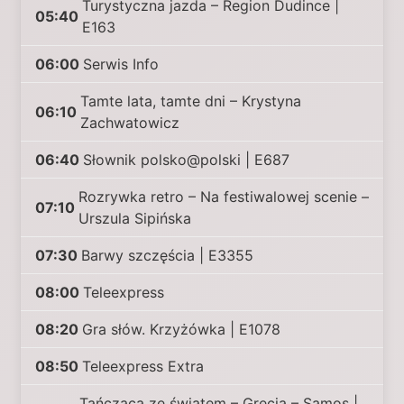
Turystyczna jazda – Region Dudince |
05:40
E163
06:00
Serwis Info
Tamte lata, tamte dni – Krystyna
06:10
Zachwatowicz
06:40
Słownik polsko@polski | E687
Rozrywka retro – Na festiwalowej scenie –
07:10
Urszula Sipińska
07:30
Barwy szczęścia | E3355
08:00
Teleexpress
08:20
Gra słów. Krzyżówka | E1078
08:50
Teleexpress Extra
Tańcząca ze światem – Grecja – Samos |