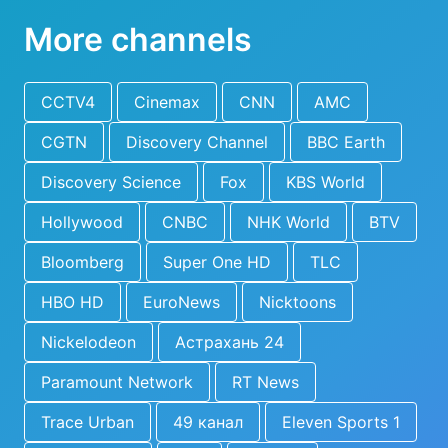
More channels
CCTV4
Cinemax
CNN
AMC
CGTN
Discovery Channel
BBC Earth
Discovery Science
Fox
KBS World
Hollywood
CNBC
NHK World
BTV
Bloomberg
Super One HD
TLC
HBO HD
EuroNews
Nicktoons
Nickelodeon
Астрахань 24
Paramount Network
RT News
Trace Urban
49 канал
Eleven Sports 1