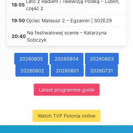
Lato z Radiem i Telewizją Polską – Lublin,
18:55
część 2
19:50
Ojciec Mateusz 2 – Egzamin | S02E29
Na festiwalowej scenie – Katarzyna
20:40
Sobczyk
20260805
20260804
20260803
20260802
20260801
20260731
Latest programme guide
Watch TVP Polonia online