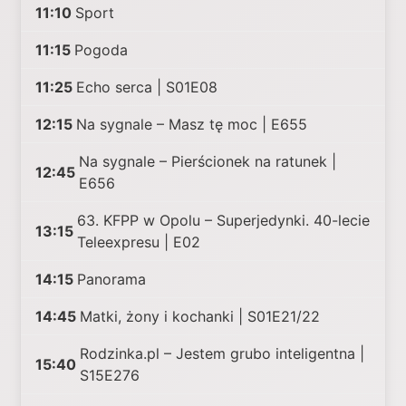
11:10
Sport
11:15
Pogoda
11:25
Echo serca | S01E08
12:15
Na sygnale – Masz tę moc | E655
Na sygnale – Pierścionek na ratunek |
12:45
E656
63. KFPP w Opolu – Superjedynki. 40-lecie
13:15
Teleexpresu | E02
14:15
Panorama
14:45
Matki, żony i kochanki | S01E21/22
Rodzinka.pl – Jestem grubo inteligentna |
15:40
S15E276