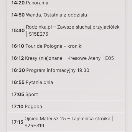
14:20
Panorama
14:50
Wanda. Ostatnia z oddziału
Rodzinka.pl – Zawsze słuchaj przyjaciółek
15:40
| S15E275
16:10
Tour de Pologne – kroniki
16:12
Kresy (nie)znane – Kresowe Ateny | E05
16:30
Program informacyjny 19.30
16:55
Pytanie dnia
17:05
Sport
17:10
Pogoda
Ojciec Mateusz 25 – Tajemnica stroika |
17:15
S25E319