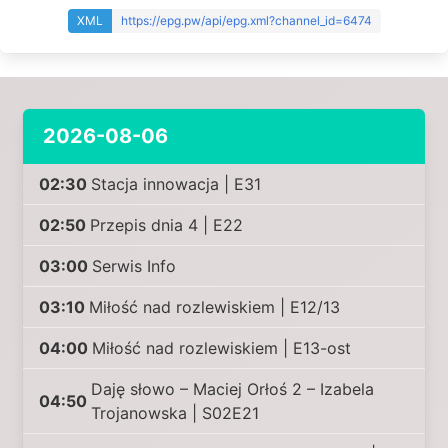
XML
https://epg.pw/api/epg.xml?channel_id=6474
2026-08-06
02:30
Stacja innowacja | E31
02:50
Przepis dnia 4 | E22
03:00
Serwis Info
03:10
Miłość nad rozlewiskiem | E12/13
04:00
Miłość nad rozlewiskiem | E13-ost
Daję słowo – Maciej Orłoś 2 – Izabela
04:50
Trojanowska | S02E21