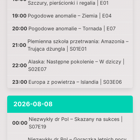
Szczury, pierścionki i regalia | E01
19:00
Pogodowe anomalie – Ziemia | E04
20:00
Pogodowe anomalie – Tornada | E07
Plemienna szkoła przetrwania: Amazonia –
21:00
Trująca dżungla | S01E01
Alaska: Następne pokolenie – W dziczy |
22:00
S02E07
23:00
Europa z powietrza – Islandia | S03E06
2026-08-08
Niezwykły dr Pol – Skazany na sukces |
00:00
S07E19
Niezwykły dr Pol – Gorączka letnich nocy