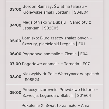
Gordon Ramsay: Świat na talerzu –
03:00
Królewskie smaki Jordanii | S04E04
Megalotnisko w Dubaju – Samoloty z
04:00
usterkami | S02E05
Lotnisko: Biuro rzeczy znalezionych –
05:00
Szczury, pierścionki i regalia | E01
06:00
Pogodowe anomalie – Ziemia | E04
07:00
Pogodowe anomalie – Tornada | E07
Niezwykły dr Pol – Weterynarz w opałach
08:00
| S08E24
Procesy czarownic: Prawdziwe historie –
09:00
Szwecja: Legenda o Blakulli | S01E04
Pokolenie X: Świat to za mało – A na