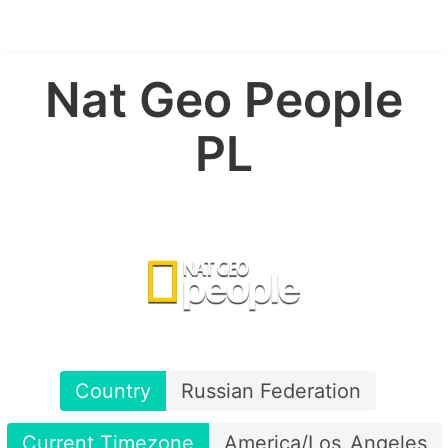
Nat Geo People
PL
Country
Russian Federation
Current Timezone
America/Los_Angeles