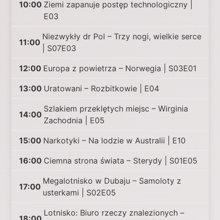
10:00
Ziemi zapanuje postęp technologiczny |
E03
Niezwykły dr Pol – Trzy nogi, wielkie serce
11:00
| S07E03
12:00
Europa z powietrza – Norwegia | S03E01
13:00
Uratowani – Rozbitkowie | E04
Szlakiem przeklętych miejsc – Wirginia
14:00
Zachodnia | E05
15:00
Narkotyki – Na lodzie w Australii | E10
16:00
Ciemna strona świata – Sterydy | S01E05
Megalotnisko w Dubaju – Samoloty z
17:00
usterkami | S02E05
Lotnisko: Biuro rzeczy znalezionych –
18:00