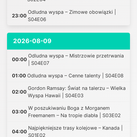
Odludna wyspa – Zimowe obowiązki |
23:00
S04E06
2026-08-09
Odludna wyspa – Mistrzowie przetrwania
00:00
| S04E07
01:00
Odludna wyspa – Cenne talenty | S04E08
Gordon Ramsay: Świat na talerzu – Wielka
02:00
Wyspa Hawaii | S04E03
W poszukiwaniu Boga z Morganem
03:00
Freemanem – Na tropie diabła | S03E02
Najpiękniejsze trasy kolejowe – Kanada |
04:00
S01E02