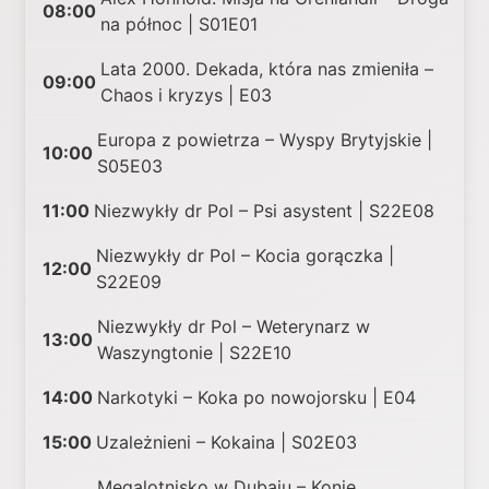
08:00
na północ | S01E01
Lata 2000. Dekada, która nas zmieniła –
09:00
Chaos i kryzys | E03
Europa z powietrza – Wyspy Brytyjskie |
10:00
S05E03
11:00
Niezwykły dr Pol – Psi asystent | S22E08
Niezwykły dr Pol – Kocia gorączka |
12:00
S22E09
Niezwykły dr Pol – Weterynarz w
13:00
Waszyngtonie | S22E10
14:00
Narkotyki – Koka po nowojorsku | E04
15:00
Uzależnieni – Kokaina | S02E03
Megalotnisko w Dubaju – Konie