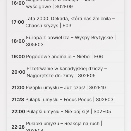
16:00
wyścigowe | S02E09
Lata 2000. Dekada, która nas zmieniła –
17:00
Chaos i kryzys | E03
Europa z powietrza – Wyspy Brytyjskie |
18:00
S05E03
19:00
Pogodowe anomalie – Niebo | E06
Przetrwanie w kanadyjskiej dziczy –
20:00
Najgorętsze dni zimy | S02E06
21:00
Pułapki umysłu – Już czas! | S02E10
21:28
Pułapki umysłu – Focus Pocus | S02E03
22:00
Pułapki umysłu – Nie bój się! | S02E05
Pułapki umysłu – Reakcja na ruch |
22:28
S02E04