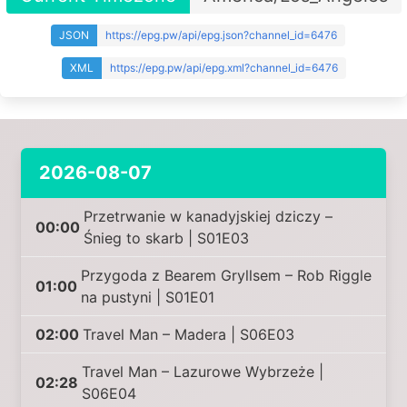
JSON
https://epg.pw/api/epg.json?channel_id=6476
XML
https://epg.pw/api/epg.xml?channel_id=6476
2026-08-07
Przetrwanie w kanadyjskiej dziczy –
00:00
Śnieg to skarb | S01E03
Przygoda z Bearem Gryllsem – Rob Riggle
01:00
na pustyni | S01E01
02:00
Travel Man – Madera | S06E03
Travel Man – Lazurowe Wybrzeże |
02:28
S06E04