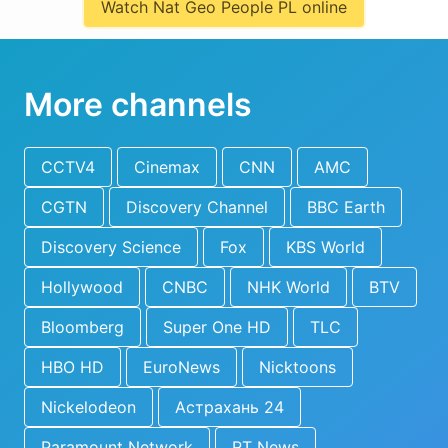
Watch Nat Geo People PL online
More channels
CCTV4
Cinemax
CNN
AMC
CGTN
Discovery Channel
BBC Earth
Discovery Science
Fox
KBS World
Hollywood
CNBC
NHK World
BTV
Bloomberg
Super One HD
TLC
HBO HD
EuroNews
Nicktoons
Nickelodeon
Астрахань 24
Paramount Network
RT News