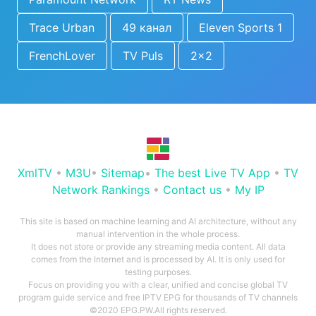
Trace Urban
49 канал
Eleven Sports 1
FrenchLover
TV Puls
2x2
XmlTV
•
M3U
•
Sitemap
•
The best Live TV App
•
TV
Network Rankings
•
Contact us
•
My IP
This site is based on machine learning and AI architecture, without any
manual intervention in the whole process.
It does not store or provide any streaming media content. All data
comes from the Internet and is processed by AI. It is only used for
testing purposes.
Focus on providing you with a clear, unified and concise global TV
program guide service and free IPTV EPG for thousands of TV channels
©2020 EPG.PW.All rights reserved.