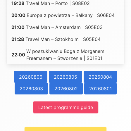
19:28
Travel Man – Porto | S08E02
20:00
Europa z powietrza – Bałkany | S06E04
21:00
Travel Man – Amsterdam | S05E03
21:28
Travel Man – Sztokholm | S05E04
W poszukiwaniu Boga z Morganem
22:00
Freemanem – Stworzenie | S01E01
20260806
20260805
20260804
20260803
20260802
20260801
Latest programme guide