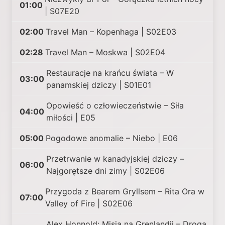
01:00
| S07E20
02:00
Travel Man – Kopenhaga | S02E03
02:28
Travel Man – Moskwa | S02E04
Restauracje na krańcu świata – W
03:00
panamskiej dziczy | S01E01
Opowieść o człowieczeństwie – Siła
04:00
miłości | E05
05:00
Pogodowe anomalie – Niebo | E06
Przetrwanie w kanadyjskiej dziczy –
06:00
Najgorętsze dni zimy | S02E06
Przygoda z Bearem Gryllsem – Rita Ora w
07:00
Valley of Fire | S02E06
Alex Honnold: Misja na Grenlandii – Droga