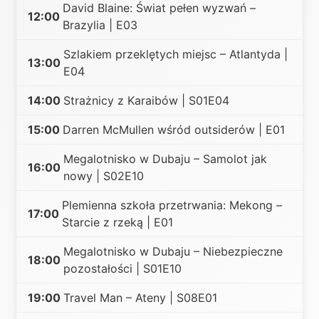
David Blaine: Świat pełen wyzwań –
12:00
Brazylia | E03
Szlakiem przeklętych miejsc – Atlantyda |
13:00
E04
14:00
Strażnicy z Karaibów | S01E04
15:00
Darren McMullen wśród outsiderów | E01
Megalotnisko w Dubaju – Samolot jak
16:00
nowy | S02E10
Plemienna szkoła przetrwania: Mekong –
17:00
Starcie z rzeką | E01
Megalotnisko w Dubaju – Niebezpieczne
18:00
pozostałości | S01E10
19:00
Travel Man – Ateny | S08E01