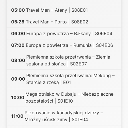
05:00
Travel Man – Ateny | S08E01
05:28
Travel Man – Porto | S08E02
06:00
Europa z powietrza – Bałkany | S06E04
07:00
Europa z powietrza – Rumunia | S04E06
Plemienna szkoła przetrwania – Ziemia
08:00
spalona od słońca | S02E07
Plemienna szkoła przetrwania: Mekong –
09:00
Starcie z rzeką | E01
Megalotnisko w Dubaju – Niebezpieczne
10:00
pozostałości | S01E10
Przetrwanie w kanadyjskiej dziczy –
11:00
Mroźny uścisk zimy | S01E04