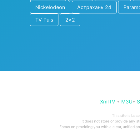
Nickelodeon
Астрахань 24
Param
TV Puls
2x2
XmlTV
•
M3U
•
S
This site is bas
It does not store or provide any s
Focus on providing you with a clear, unified 