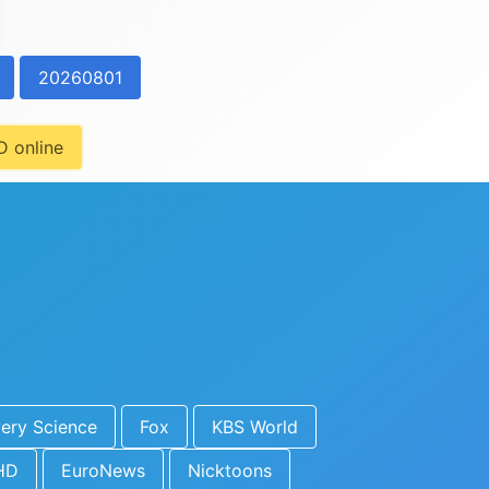
20260801
 online
ery Science
Fox
KBS World
HD
EuroNews
Nicktoons