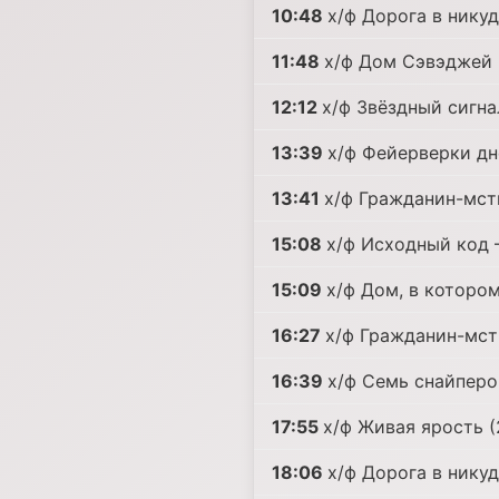
10:48
х/ф Дорога в нику
11:48
х/ф Дом Сэвэджей 
12:12
х/ф Звёздный сигна
13:39
х/ф Фейерверки д
13:41
х/ф Гражданин-мст
15:08
х/ф Исходный код 
15:09
х/ф Дом, в которо
16:27
х/ф Гражданин-мст
16:39
х/ф Семь снайперо
17:55
х/ф Живая ярость (
18:06
х/ф Дорога в нику