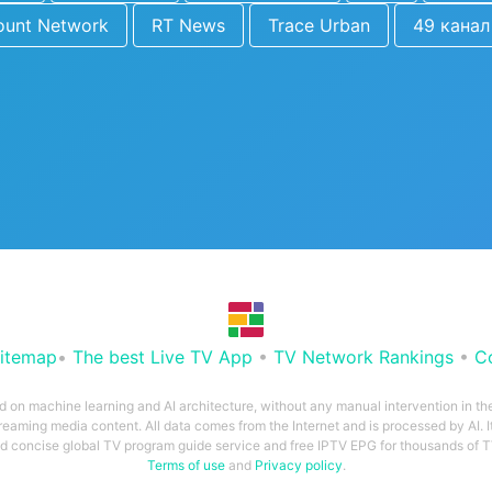
ount Network
RT News
Trace Urban
49 канал
itemap
•
The best Live TV App
•
TV Network Rankings
•
C
ed on machine learning and AI architecture, without any manual intervention in t
treaming media content. All data comes from the Internet and is processed by AI. It
and concise global TV program guide service and free IPTV EPG for thousands of
Terms of use
and
Privacy policy
.