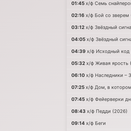
01:45
х/ф Семь снайперо
02:16
х/ф Бой со зверем 
03:12
х/ф Звёздный сигн
04:05
х/ф Звёздный сигн
04:39
х/ф Исходный код
05:32
х/ф Живая ярость 
06:10
х/ф Наследники – 
07:25
х/ф Дом, в которо
07:45
х/ф Фейерверки д
08:43
х/ф Педди (2026)
09:14
х/ф Беги