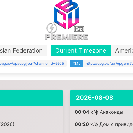
sian Federation
Current Timezone
Ameri
//epg.pw/api/epg.json?channel_id=6605
XML
https://epg.pw/api/epg.xml
2026-08-08
00:04
х/ф Анаконды
(2026)
00:20
х/ф Дом с привид