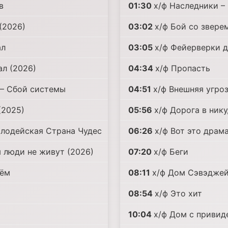
в
01:30
х/ф Наследники –
(2026)
03:02
х/ф Бой со звере
ал
03:05
х/ф Фейерверки 
ал (2026)
04:34
х/ф Пропасть
 – Сбой системы
04:51
х/ф Внешняя угроз
(2025)
05:56
х/ф Дорога в ник
Злодейская Страна Чудес
06:26
х/ф Вот это драма
м люди не живут (2026)
07:20
х/ф Беги
нём
08:11
х/ф Дом Сэвэджей
08:54
х/ф Это хит
10:04
х/ф Дом с привид