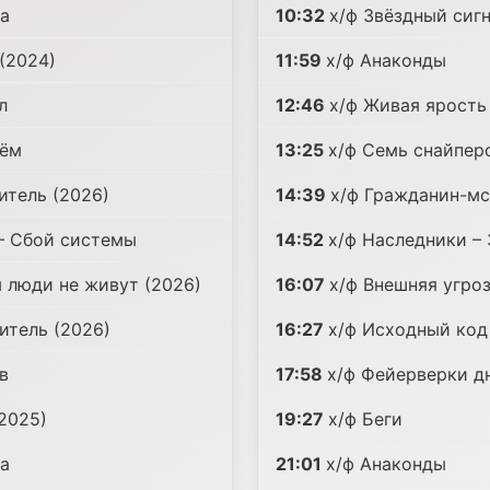
да
10:32
х/ф Звёздный сиг
(2024)
11:59
х/ф Анаконды
л
12:46
х/ф Живая ярость
нём
13:25
х/ф Семь снайпер
итель (2026)
14:39
х/ф Гражданин-мс
– Сбой системы
14:52
х/ф Наследники –
м люди не живут (2026)
16:07
х/ф Внешняя угроз
итель (2026)
16:27
х/ф Исходный код
в
17:58
х/ф Фейерверки д
2025)
19:27
х/ф Беги
да
21:01
х/ф Анаконды