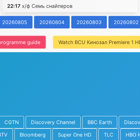
22:17
х/ф Семь снайперов
20260805
20260804
20260803
20260802
 programme guide
Watch BCU Кинозал Premiere 1 HD
CGTN
Discovery Channel
BBC Earth
Discov
BTV
Bloomberg
Super One HD
TLC
HBO 