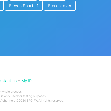
Eleven Sports 1
FrenchLover
ontact us
•
My IP
he whole process.
 is only used for testing purposes.
 TV channels ©2020 EPG.PW.All rights reserved.