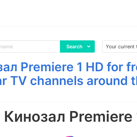
Search
л Premiere 1 HD for f
ar TV channels around t
 Кинозал Premiere 