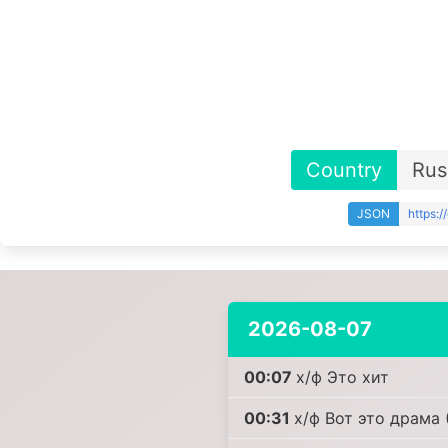
Country
Rus
JSON
https:
2026-08-07
00:07
х/ф Это хит
00:31
х/ф Вот это драма 