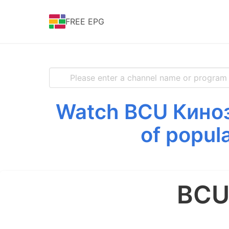
FREE EPG
Watch BCU Киноза
of popul
BCU