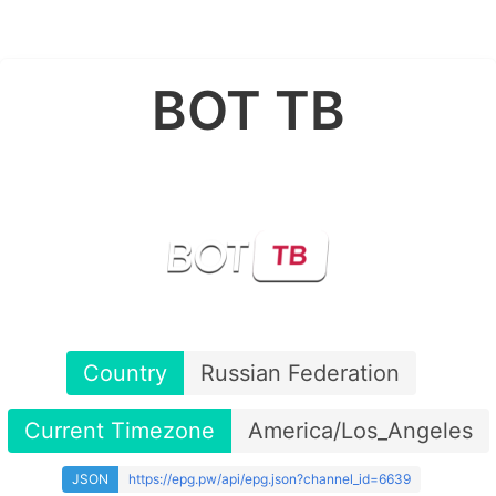
ВОТ ТВ
Country
Russian Federation
Current Timezone
America/Los_Angeles
JSON
https://epg.pw/api/epg.json?channel_id=6639