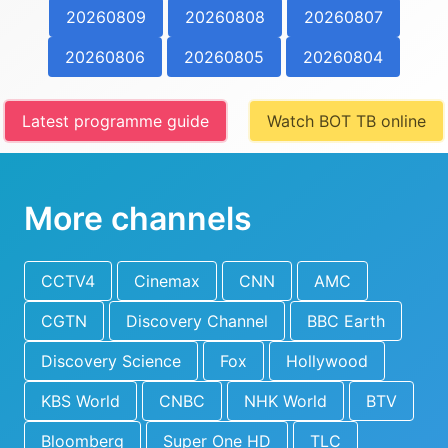
20260809
20260808
20260807
20260806
20260805
20260804
Latest programme guide
Watch ВОТ ТВ online
More channels
CCTV4
Cinemax
CNN
AMC
CGTN
Discovery Channel
BBC Earth
Discovery Science
Fox
Hollywood
KBS World
CNBC
NHK World
BTV
Bloomberg
Super One HD
TLC