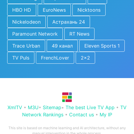
HBO HD
EuroNews
Nicktoons
Nickelodeon
Астрахань 24
Paramount Network
RT News
Trace Urban
49 канал
Eleven Sports 1
TV Puls
FrenchLover
2x2
XmlTV
•
M3U
•
Sitemap
•
The best Live TV App
•
TV
Network Rankings
•
Contact us
•
My IP
This site is based on machine learning and AI architecture, without any
manual intervention in the whole process.