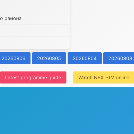
о района
20260806
20260805
20260804
20260803
Latest programme guide
Watch NEXT-TV online