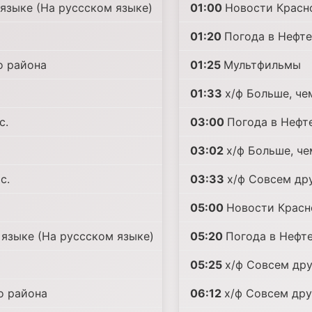
языке (На руссском языке)
01:00
Новости Красн
01:20
Погода в Нефт
о района
01:25
Mультфильмы
01:33
х/ф Больше, чем
с.
03:00
Погода в Нефт
03:02
х/ф Больше, чем
с.
03:33
х/ф Совсем дру
05:00
Новости Красн
языке (На руссском языке)
05:20
Погода в Нефт
05:25
х/ф Совсем друг
о района
06:12
х/ф Совсем друг