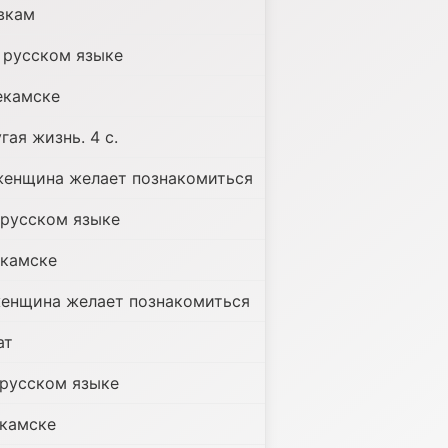
вкам
 русском языке
екамске
гая жизнь. 4 с.
женщина желает познакомиться
 русском языке
екамске
женщина желает познакомиться
ат
 русском языке
екамске