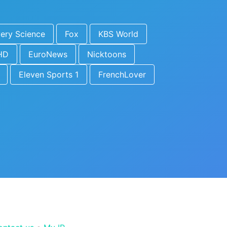
ery Science
Fox
KBS World
HD
EuroNews
Nicktoons
Eleven Sports 1
FrenchLover