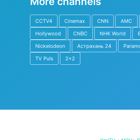
More channels
CCTV4
Cinemax
CNN
AMC
Hollywood
CNBC
NHK World
Nickelodeon
Астрахань 24
Param
TV Puls
2x2