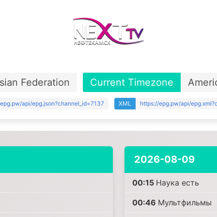
sian Federation
Current Timezone
Ameri
//epg.pw/api/epg.json?channel_id=7137
XML
https://epg.pw/api/epg.xml
2026-08-09
00:15
Наука есть
00:46
Mультфильмы