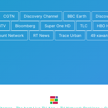
CGTN
Discovery Channel
BBC Earth
Discov
BTV
Bloomberg
Super One HD
TLC
HBO 
ount Network
RT News
Trace Urban
49 канал