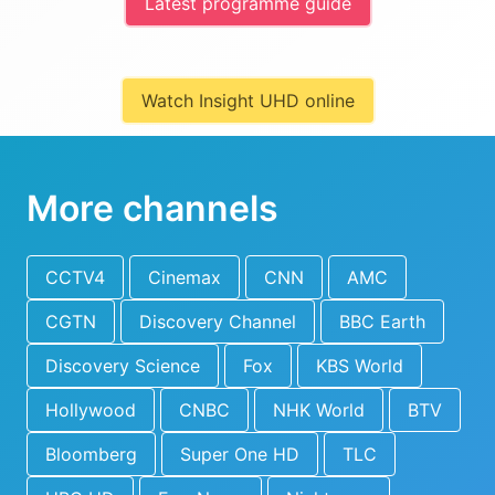
Latest programme guide
Watch Insight UHD online
More channels
CCTV4
Cinemax
CNN
AMC
CGTN
Discovery Channel
BBC Earth
Discovery Science
Fox
KBS World
Hollywood
CNBC
NHK World
BTV
Bloomberg
Super One HD
TLC