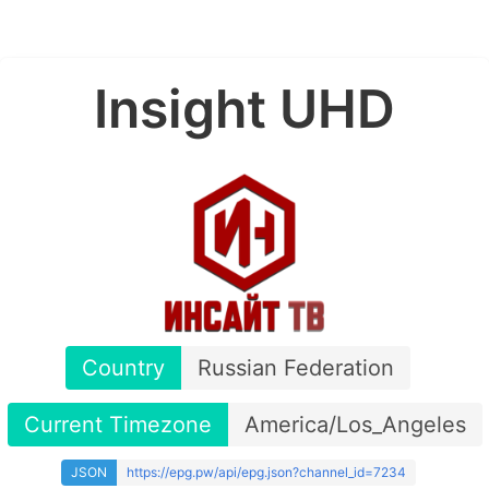
Insight UHD
Country
Russian Federation
Current Timezone
America/Los_Angeles
JSON
https://epg.pw/api/epg.json?channel_id=7234