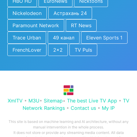
HBO HD
EuroNews
Nicktoons
Nickelodeon
Астрахань 24
Paramount Network
RT News
Trace Urban
49 канал
Eleven Sports 1
FrenchLover
2x2
TV Puls
XmlTV
•
M3U
•
Sitemap
•
The best Live TV App
•
TV
Network Rankings
•
Contact us
•
My IP
This site is based on machine learning and AI architecture, without any
manual intervention in the whole process.
It does not store or provide any streaming media content. All data