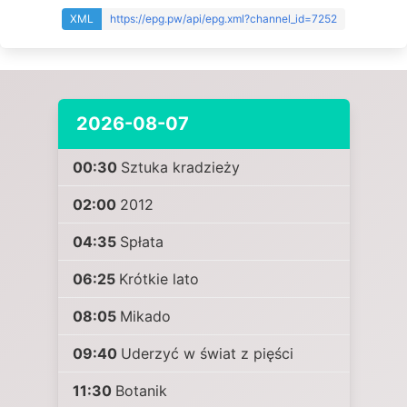
XML
https://epg.pw/api/epg.xml?channel_id=7252
2026-08-07
00:30
Sztuka kradzieży
02:00
2012
04:35
Spłata
06:25
Krótkie lato
08:05
Mikado
09:40
Uderzyć w świat z pięści
11:30
Botanik