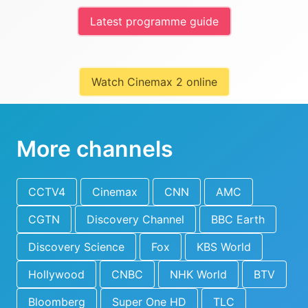
Latest programme guide
Watch Cinemax 2 online
More channels
CCTV4
Cinemax
CNN
AMC
CGTN
Discovery Channel
BBC Earth
Discovery Science
Fox
KBS World
Hollywood
CNBC
NHK World
BTV
Bloomberg
Super One HD
TLC