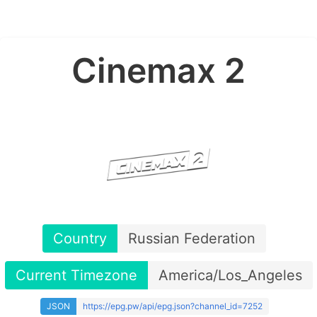
Cinemax 2
Country
Russian Federation
Current Timezone
America/Los_Angeles
JSON
https://epg.pw/api/epg.json?channel_id=7252