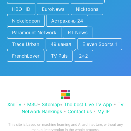
HBO HD
EuroNews
Nicktoons
Nickelodeon
Астрахань 24
Paramount Network
RT News
Trace Urban
49 канал
Eleven Sports 1
FrenchLover
TV Puls
2x2
XmlTV
•
M3U
•
Sitemap
•
The best Live TV App
•
TV
Network Rankings
•
Contact us
•
My IP
This site is based on machine learning and AI architecture, without any
manual intervention in the whole process.