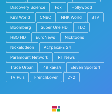
Discovery Science
Fox
Hollywood
KBS World
CNBC
NHK World
BTV
Bloomberg
Super One HD
TLC
HBO HD
EuroNews
Nicktoons
Nickelodeon
Астрахань 24
Paramount Network
RT News
Trace Urban
49 канал
Eleven Sports 1
TV Puls
FrenchLover
2x2