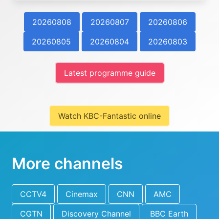
20260808
20260807
20260806
20260805
20260804
20260803
Latest programme guide
Watch KBC-Fantastic online
More channels
CCTV4
Cinemax
CNN
AMC
CGTN
Discovery Channel
BBC Earth