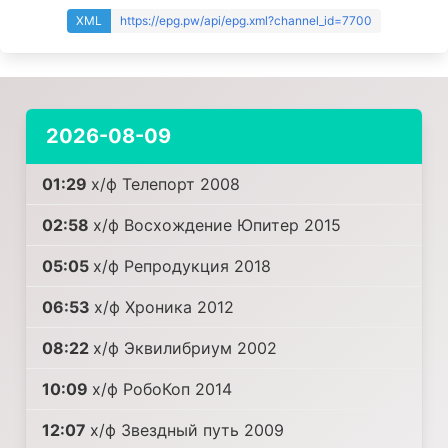
XML
https://epg.pw/api/epg.xml?channel_id=7700
2026-08-09
01:29
х/ф Телепорт 2008
02:58
х/ф Восхождение Юпитер 2015
05:05
х/ф Репродукция 2018
06:53
х/ф Хроника 2012
08:22
х/ф Эквилибриум 2002
10:09
х/ф РобоКоп 2014
12:07
х/ф Звездный путь 2009