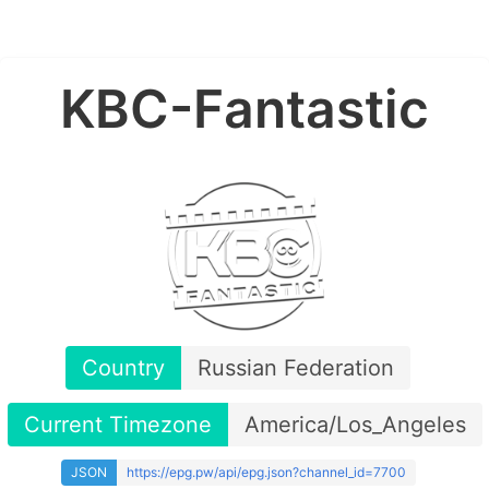
KBC-Fantastic
Country
Russian Federation
Current Timezone
America/Los_Angeles
JSON
https://epg.pw/api/epg.json?channel_id=7700