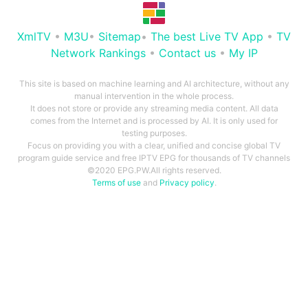
XmlTV
•
M3U
•
Sitemap
•
The best Live TV App
•
TV
Network Rankings
•
Contact us
•
My IP
This site is based on machine learning and AI architecture, without any
manual intervention in the whole process.
It does not store or provide any streaming media content. All data
comes from the Internet and is processed by AI. It is only used for
testing purposes.
Focus on providing you with a clear, unified and concise global TV
program guide service and free IPTV EPG for thousands of TV channels
©2020 EPG.PW.All rights reserved.
Terms of use
and
Privacy policy
.