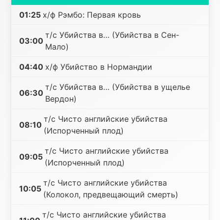
01:25
х/ф Рэмбо: Первая кровь
т/с Убийства в… (Убийства в Сен-
03:00
Мало)
04:40
х/ф Убийство в Нормандии
т/с Убийства в… (Убийства в ущелье
06:30
Вердон)
т/с Чисто английские убийства
08:10
(Испорченный плод)
т/с Чисто английские убийства
09:05
(Испорченный плод)
т/с Чисто английские убийства
10:05
(Колокол, предвещающий смерть)
т/с Чисто английские убийства