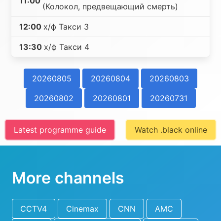
11:00
(Колокол, предвещающий смерть)
12:00
х/ф Такси 3
13:30
х/ф Такси 4
20260805
20260804
20260803
20260802
20260801
20260731
Latest programme guide
Watch .black online
More channels
CCTV4
Cinemax
CNN
AMC