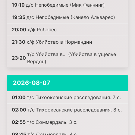
19:10
д/с Непобедимые (Мик Фаннинг)
19:35
д/с Непобедимые (Канело Альварес)
20:00
х/ф Робопес
21:30
х/ф Убийство в Нормандии
т/с Убийства в… (Убийства в ущелье
23:20
Вердон)
2026-08-07
01:00
т/с Тихоокеанские расследования. 7 с.
02:00
т/с Тихоокеанские расследования. 8 с.
02:55
т/с Соммердаль. 3 с.
03:45
т/с Соммердаль. 4 с.