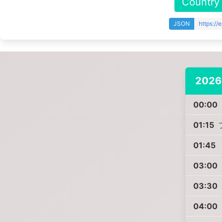
Country
JSON
https:/
2026
00:00
01:15
01:45
03:00
03:30
04:00