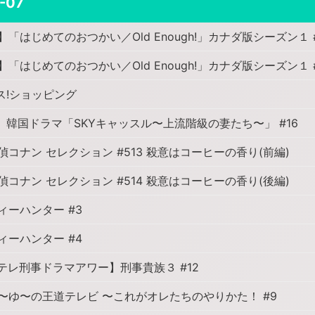
-07
「はじめてのおつかい／Old Enough!」カナダ版シーズン１ 
「はじめてのおつかい／Old Enough!」カナダ版シーズン１ 
ス!ショッピング
】韓国ドラマ「SKYキャッスル〜上流階級の妻たち〜」 #16
偵コナン セレクション #513 殺意はコーヒーの香り(前編)
偵コナン セレクション #514 殺意はコーヒーの香り(後編)
ィーハンター #3
ィーハンター #4
テレ刑事ドラマアワー】刑事貴族３ #12
〜ゆ〜の王道テレビ 〜これがオレたちのやりかた！ #9