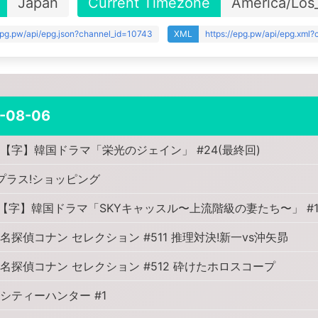
Japan
Current Timezone
America/Los
/epg.pw/api/epg.json?channel_id=10743
XML
https://epg.pw/api/epg.xml
-08-06
【字】韓国ドラマ「栄光のジェイン」 #24(最終回)
プラス!ショッピング
【字】韓国ドラマ「SKYキャッスル〜上流階級の妻たち〜」 #1
名探偵コナン セレクション #511 推理対決!新一vs沖矢昴
名探偵コナン セレクション #512 砕けたホロスコープ
シティーハンター #1