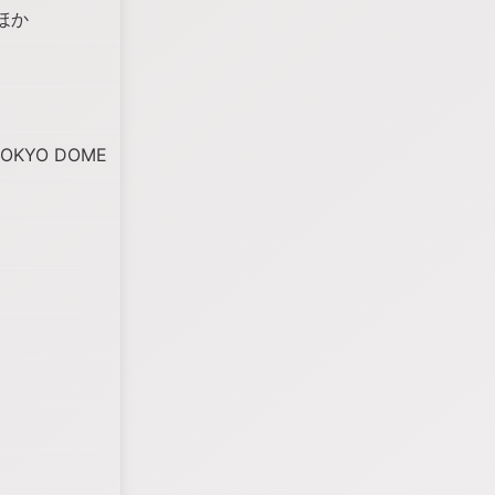
ほか
n TOKYO DOME