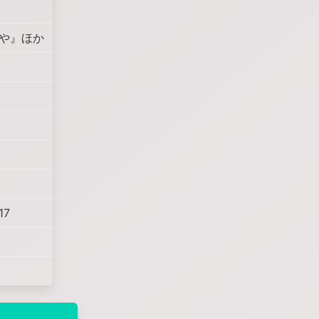
うや』ほか
7