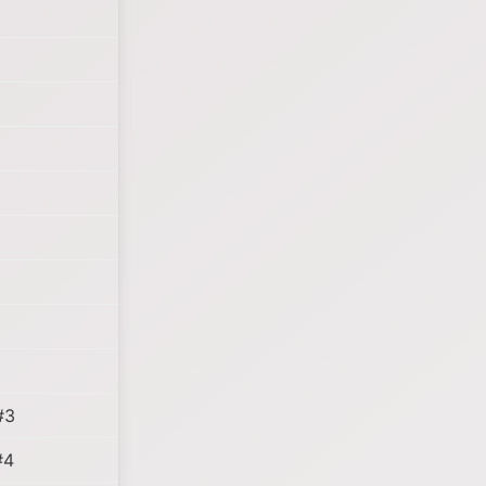
#3
#4