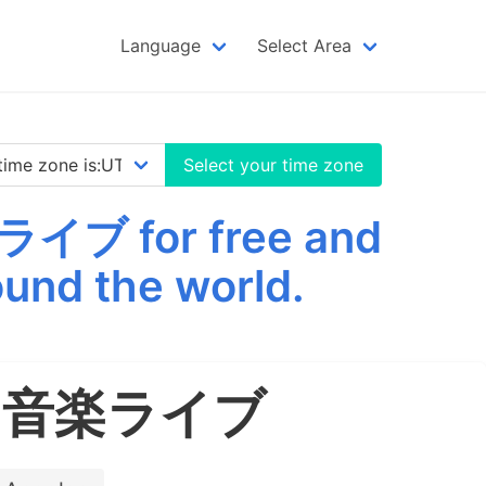
Language
Select Area
Select your time zone
for free and
und the world.
・音楽ライブ