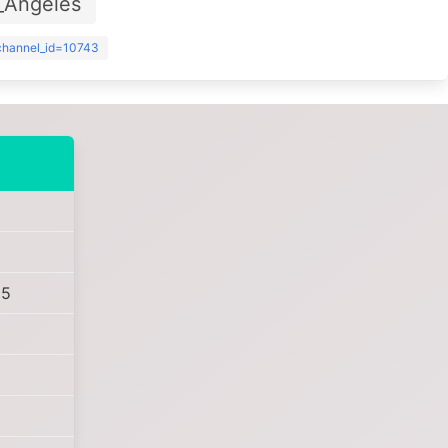
_Angeles
?channel_id=10743
5