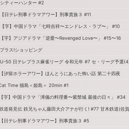
シティーハンター #2
【日テレ刑事ドラマアワー】刑事貴族３ #11
【字】中国ドラマ「七時吉祥〜エンドレス・ラブ〜」 #10
【字】アジアドラマ「逆愛〜Revenged Love〜」 #15〜16
プラス!ショッピング
U-50 日テレプラス麻雀リーグ 令和元年 #7 セ・リーグ予選(4
【汐留ホラーアワー】ほんとうにあった怖い話 第二十四夜
at Time 猫島＜姫島＞ 20min #1
【字】中国ドラマ「溥儀の料理番〜紫禁城 最後の日々」 #34
鉄道発見伝 鉄兄ちゃん藤田大介アナが行く! #77 甘木鉄道(佐
【日テレ刑事ドラマアワー】刑事貴族３ #5