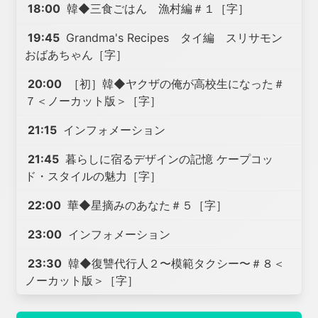
18:00
韓◆三食ごはん 漁村編＃１［字］
19:45
Grandma's Recipes タイ編 スリサモン
おばあちゃん［字］
20:00
［初］韓◆ヤクザの俺が高校生になった＃
７＜ノーカット版＞［字］
21:15
インフォメーション
21:45
暮らしに宿るデザインの記憶 ケープコッ
ド・スタイルの魅力［字］
22:00
華◆星摘みのあなた＃５［字］
23:00
インフォメーション
23:30
韓◆復讐代行人２〜模範タクシー〜＃８＜
ノーカット版＞［字］