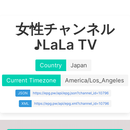
女性チャンネル
♪LaLa TV
Country
Japan
Current Timezone
America/Los_Angeles
JSON
https://epg.pw/api/epg.json?channel_id=10796
XML
https://epg.pw/api/epg.xml?channel_id=10796