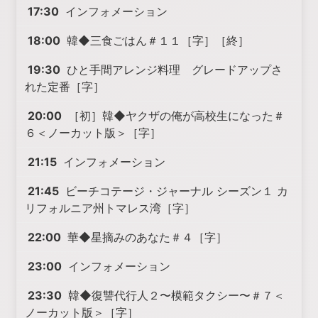
17:30
インフォメーション
18:00
韓◆三食ごはん＃１１［字］［終］
19:30
ひと手間アレンジ料理 グレードアップさ
れた定番［字］
20:00
［初］韓◆ヤクザの俺が高校生になった＃
６＜ノーカット版＞［字］
21:15
インフォメーション
21:45
ビーチコテージ・ジャーナル シーズン１ カ
リフォルニア州トマレス湾［字］
22:00
華◆星摘みのあなた＃４［字］
23:00
インフォメーション
23:30
韓◆復讐代行人２〜模範タクシー〜＃７＜
ノーカット版＞［字］