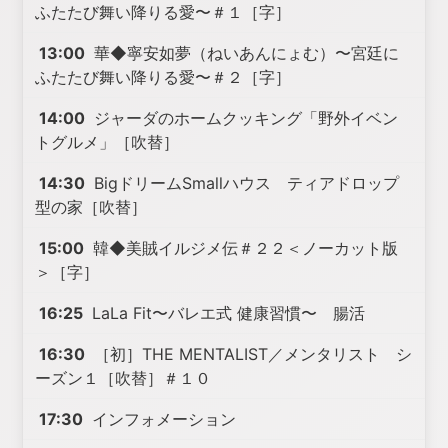
ふたたび舞い降りる愛〜＃１［字］
13:00
華◆寧安如夢（ねいあんにょむ）〜宮廷に
ふたたび舞い降りる愛〜＃２［字］
14:00
ジャーダのホームクッキング「野外イベン
トグルメ」［吹替］
14:30
BigドリームSmallハウス ティアドロップ
型の家［吹替］
15:00
韓◆美賊イルジメ伝＃２２＜ノーカット版
＞［字］
16:25
LaLa Fit〜バレエ式 健康習慣〜 腸活
16:30
［初］THE MENTALIST／メンタリスト シ
ーズン１［吹替］＃１０
17:30
インフォメーション