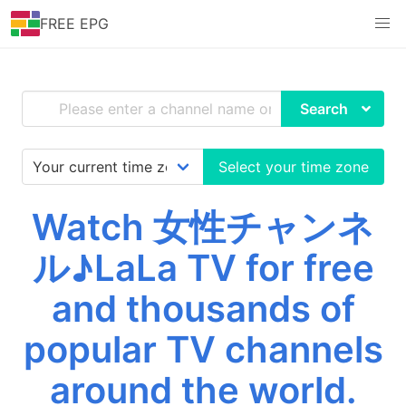
FREE EPG
Search
Select your time zone
Watch 女性チャンネ
ル♪LaLa TV for free
and thousands of
popular TV channels
around the world.