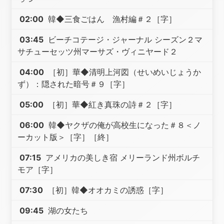
02:00
韓◆三食ごはん 漁村編＃２［字］
03:45
ビーチコテージ・ジャーナル シーズン２マ
サチューセッツ州マーサズ・ヴィニヤード２
04:00
［初］華◆清明上河図（せいめいじょうか
ず）：隠された暗号＃９［字］
05:00
［初］華◆紅き真珠の詩＃２［字］
06:00
韓◆ヤクザの俺が高校生になった＃８＜ノ
ーカット版＞［字］［終］
07:15
アメリカの美しき宿 メリーランド州ボルチ
モア［字］
07:30
［初］韓◆オオカミの誘惑［字］
09:45
湖の女たち