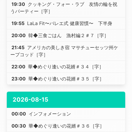
19:30
クッキング・フォー・ラブ 友情の輪を祝
うパーティー［字］
19:55
LaLa Fit〜バレエ式 健康習慣〜 下半身
20:00
韓◆三食ごはん 漁村編２＃７［字］
21:45
アメリカの美しき宿 マサチューセッツ州ケ
ープコッド［字］
22:00
華◆めぐり逢いの花婿＃３４［字］
23:00
華◆めぐり逢いの花婿＃３５［字］
2026-08-15
00:00
インフォメーション
00:30
華◆めぐり逢いの花婿＃３６［字］