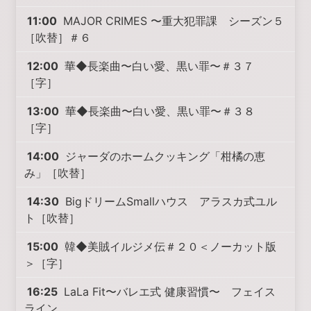
11:00
MAJOR CRIMES 〜重大犯罪課 シーズン５
［吹替］＃６
12:00
華◆長楽曲〜白い愛、黒い罪〜＃３７
［字］
13:00
華◆長楽曲〜白い愛、黒い罪〜＃３８
［字］
14:00
ジャーダのホームクッキング「柑橘の恵
み」［吹替］
14:30
BigドリームSmallハウス アラスカ式ユル
ト［吹替］
15:00
韓◆美賊イルジメ伝＃２０＜ノーカット版
＞［字］
16:25
LaLa Fit〜バレエ式 健康習慣〜 フェイス
ライン