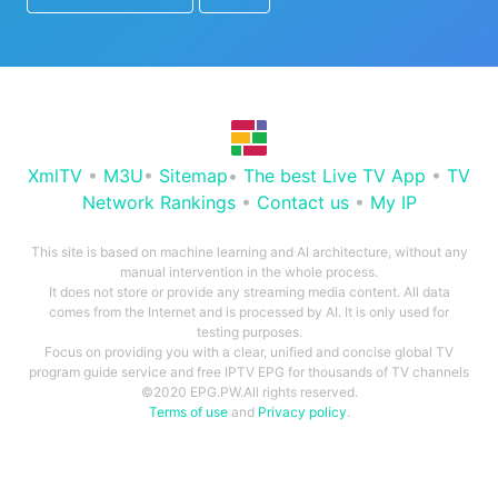
XmlTV
•
M3U
•
Sitemap
•
The best Live TV App
•
TV
Network Rankings
•
Contact us
•
My IP
This site is based on machine learning and AI architecture, without any
manual intervention in the whole process.
It does not store or provide any streaming media content. All data
comes from the Internet and is processed by AI. It is only used for
testing purposes.
Focus on providing you with a clear, unified and concise global TV
program guide service and free IPTV EPG for thousands of TV channels
©2020 EPG.PW.All rights reserved.
Terms of use
and
Privacy policy
.