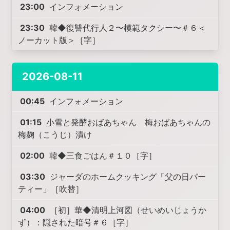
23:00
インフォメーション
23:30
韓◆復讐代行人２〜模範タクシー〜＃６＜
ノーカット版＞［字］
2026-08-11
00:45
インフォメーション
01:15
小雪と発酵おばあちゃん 梅おばあちゃんの
梅麹（こうじ）漬け
02:00
韓◆三食ごはん＃１０［字］
03:30
ジャーダのホームクッキング「父の日パー
ティー」［吹替］
04:00
［初］華◆清明上河図（せいめいじょうか
ず）：隠された暗号＃６［字］