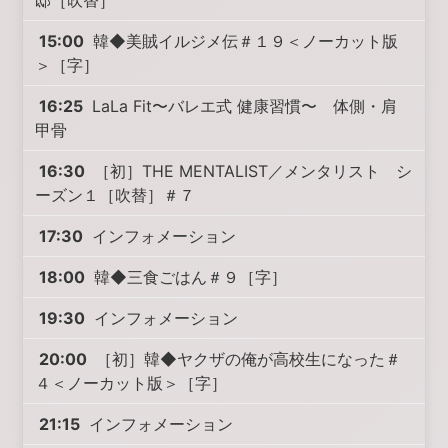
邸［吹替］
15:00
韓◆美賊イルジメ伝＃１９＜ノーカット版
＞［字］
16:25
LaLa Fit〜バレエ式 健康習慣〜 体側・肩
甲骨
16:30
［初］THE MENTALIST／メンタリスト シ
ーズン１［吹替］＃７
17:30
インフォメーション
18:00
韓◆三食ごはん＃９［字］
19:30
インフォメーション
20:00
［初］韓◆ヤクザの俺が高校生になった＃
４＜ノーカット版＞［字］
21:15
インフォメーション