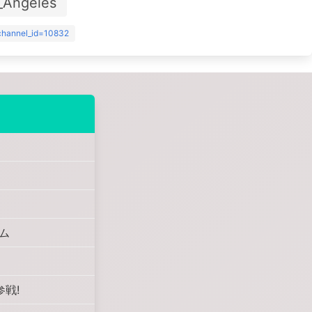
_Angeles
?channel_id=10832
ーム
戦!