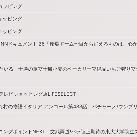
ョッピング
ョッピング
ョッピング
字]NNNドキュメント'26「原爆ドーム〜目から消えるものは、心
たいる 十勝の旅▽十勝小麦のベーカリー▽絶品いちご狩り▽
レビショッピング店LIFESELECT
さな村の物語イタリア アンコール第433話 パチャーノ/ウンブ
トロングポイントNEXT 文武両道!パラ陸上期待の東大大学院生