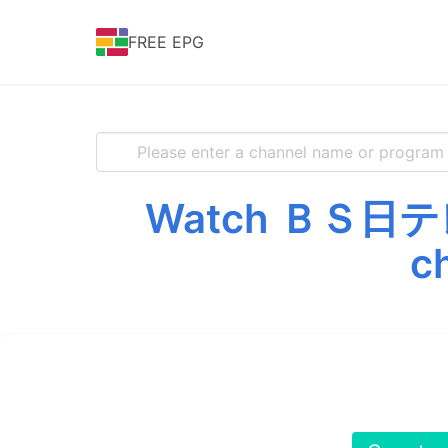
FREE EPG
Watch ＢＳ日テレ f
c