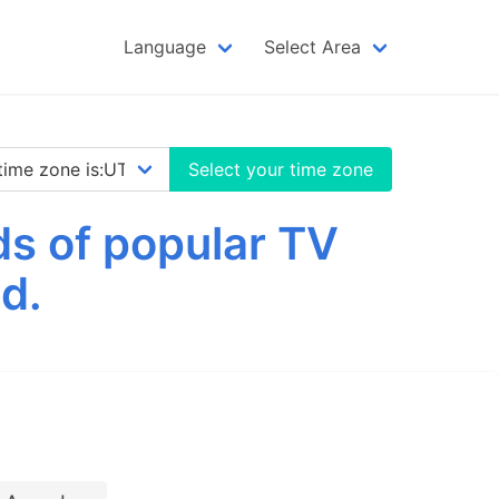
Language
Select Area
Select your time zone
 of popular TV
d.