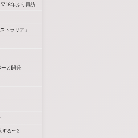
▽18年ぶり再訪
ーストラリア」
パーと開発
話
双する〜2