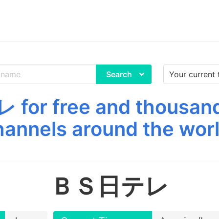
Search
or free and thousands
hannels around the worl
ＢＳ日テレ