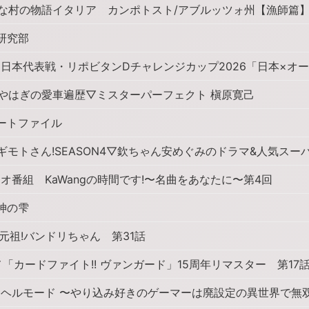
さな村の物語イタリア カンポトスト/アブルッツォ州【漁師篇】
研究部
日本代表戦・リポビタンDチャレンジカップ2026「日本×オ
ぎやはぎの愛車遍歴▽ミスターパーフェクト 槇原寛己
ートファイル
ギモトさん!SEASON4▽欽ちゃん安めぐみのドラマ&人気スー
オ番組 KaWangの時間です!〜名曲をあなたに〜第4回
神の雫
元祖!バンドリちゃん 第31話
メ「カードファイト!! ヴァンガード」15周年リマスター 第17
ヘルモード 〜やり込み好きのゲーマーは廃設定の異世界で無