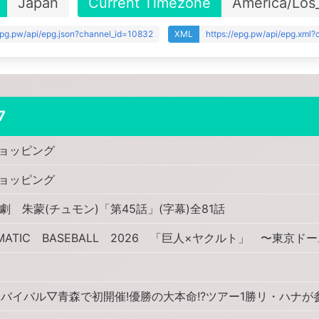
Japan
Current Timezone
America/Los
/epg.pw/api/epg.json?channel_id=10832
XML
https://epg.pw/api/epg.xml
7
ョッピング
ョッピング
 朱蒙(チュモン)「第45話」(字幕)全81話
AMATIC BASEBALL 2026 「巨人×ヤクルト」 〜東京ド
バイバル▽青森で初開催!優勝の大本命!?ツアー1勝リ・ハナが参