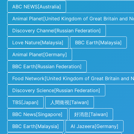
ABC NEWS[Australia]
Animal Planet[United Kingdom of Great Britain and No
Discovery Channel[Russian Federation]
Love Nature[Malaysia]
BBC Earth[Malaysia]
Animal Planet[Germany]
BBC Earth[Russian Federation]
Food Network[United Kingdom of Great Britain and No
Discovery Science[Russian Federation]
TBS[Japan]
人間衛視[Taiwan]
BBC News[Singapore]
好消息[Taiwan]
BBC Earth[Malaysia]
Al Jazeera[Germany]