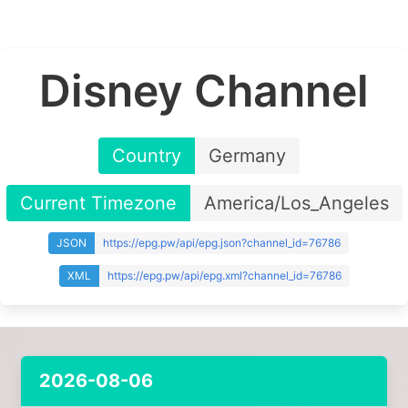
Disney Channel
Country
Germany
Current Timezone
America/Los_Angeles
JSON
https://epg.pw/api/epg.json?channel_id=76786
XML
https://epg.pw/api/epg.xml?channel_id=76786
2026-08-06