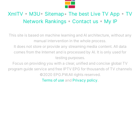
XmlTV
•
M3U
•
Sitemap
•
The best Live TV App
•
TV
Network Rankings
•
Contact us
•
My IP
This site is based on machine learning and AI architecture, without any
manual intervention in the whole process.
It does not store or provide any streaming media content. All data
comes from the Internet and is processed by AI. It is only used for
testing purposes.
Focus on providing you with a clear, unified and concise global TV
program guide service and free IPTV EPG for thousands of TV channels
©2020 EPG.PW.All rights reserved.
Terms of use
and
Privacy policy
.