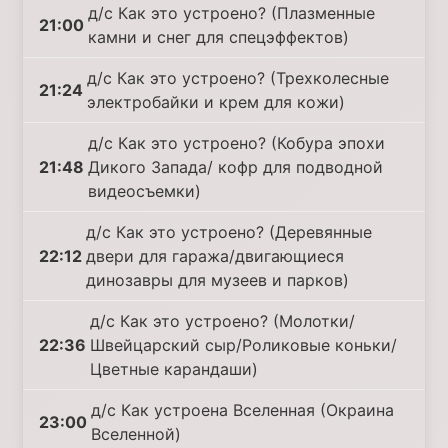
д/с Как это устроено? (Плазменные
21:00
камни и снег для спецэффектов)
д/с Как это устроено? (Трехколесные
21:24
электробайки и крем для кожи)
д/с Как это устроено? (Кобура эпохи
21:48
Дикого Запада/ кофр для подводной
видеосъемки)
д/с Как это устроено? (Деревянные
22:12
двери для гаража/двигающиеся
динозавры для музеев и парков)
д/с Как это устроено? (Молотки/
22:36
Швейцарский сыр/Роликовые коньки/
Цветные карандаши)
д/с Как устроена Вселенная (Окраина
23:00
Вселенной)