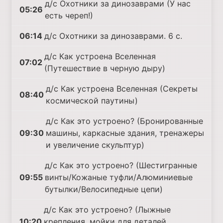
д/с Охотники за динозаврами (У нас
05:26
есть череп!)
06:14
д/с Охотники за динозаврами. 6 с.
д/с Как устроена Вселенная
07:02
(Путешествие в черную дыру)
д/с Как устроена Вселенная (Секреты
08:40
космической паутины)
д/с Как это устроено? (Бронированные
09:30
машины, каркасные здания, тренажеры
и увеличение скульптур)
д/с Как это устроено? (Шестигранные
09:55
винты/Кожаные туфли/Алюминиевые
бутылки/Велосипедные цепи)
д/с Как это устроено? (Лыжные
10:20
крепления, мойки для деталей,