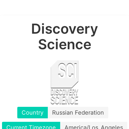
Discovery
Science
Country
Russian Federation
Current Timezone
America/Los_Angeles