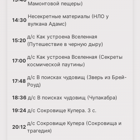
Мамонтовой пещеры)
Несекретные материалы (НЛО у
14:30
вулкана Адамс)
д/с Как устроена Вселенная
15:20
(Путешествие в черную дыру)
д/с Как устроена Вселенная (Секреты
17:00
космической паутины)
д/с В поисках чудовищ (Зверь из Брей-
17:48
Роуд)
18:36
д/с В поисках чудовищ (Чупакабра)
19:24
д/с Сокровище Купера. 3 с.
д/с Сокровище Купера (Сокровища и
20:12
трагедия)