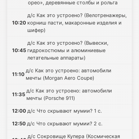
орео», деревянные столбы и рольга
д/с Как это устроено? (Велотренажеры,
10:20
корниш пасти, макаронные изделия и
шифер)
д/с Как это устроено? (Вывески,
10:45
гидрокостюмы и алюминиевые
летательные аппараты)
д/с Как это устроено: автомобили
11:10
мечты (Morgan Aero Coupe)
д/с Как это устроено: автомобили
11:35
мечты (Porsche 911)
12:00
д/с Что скрывают мумии? 1 с.
12:50
д/с Что скрывают мумии? 2 с.
д/с Сокровище Купера (Космическая