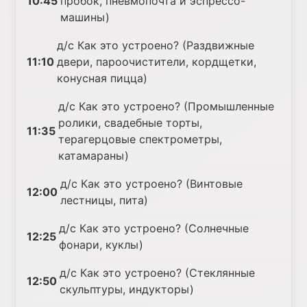
10:45
пробок, пневмопочта и эспрессо-
машины)
д/с Как это устроено? (Раздвижные
11:10
двери, пароочистители, кордщетки,
конусная пицца)
д/с Как это устроено? (Промышленные
ролики, свадебные торты,
11:35
терагерцовые спектрометры,
катамараны)
д/с Как это устроено? (Винтовые
12:00
лестницы, пита)
д/с Как это устроено? (Солнечные
12:25
фонари, куклы)
д/с Как это устроено? (Стеклянные
12:50
скульптуры, индукторы)