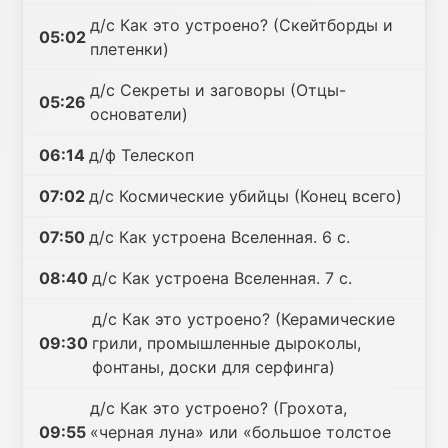
д/с Как это устроено? (Скейтборды и
05:02
плетенки)
д/с Секреты и заговоры (Отцы-
05:26
основатели)
06:14
д/ф Телескоп
07:02
д/с Космические убийцы (Конец всего)
07:50
д/с Как устроена Вселенная. 6 с.
08:40
д/с Как устроена Вселенная. 7 с.
д/с Как это устроено? (Керамические
09:30
грили, промышленные дыроколы,
фонтаны, доски для серфинга)
д/с Как это устроено? (Грохота,
09:55
«черная луна» или «большое толстое