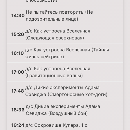
способности)
Не пытайтесь повторить (Не
14:30
подозрительные лица)
д/с Как устроена Вселенная
15:20
(Следующая сверхновая)
д/с Как устроена Вселенная (Тайная
16:10
жизнь нейтрино)
д/с Как устроена Вселенная
17:00
(Гравитационные волны)
д/с Дикие эксперименты Адама
17:48
Сэвиджа (Смертоносные хот-доги)
д/с Дикие эксперименты Адама
18:36
Сэвиджа (Воздушный бой)
19:24
д/с Сокровище Купера. 1 с.