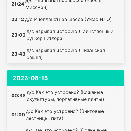
д/с Инопланетное шоссе (Хаос в
21:24
Миссури)
22:12
д/с Инопланетное шоссе (Ужас НЛО)
д/с Взрывая историю (Таинственный
23:00
бункер Гитлера)
д/с Взрывая историю (Пизанская
23:48
башня)
2026-08-15
д/с Как это устроено? (Кожаные
00:36
скульптуры, портативные плиты)
д/с Как это устроено? (Винтовые
01:00
лестницы, пита)
д/с Как это устроено? (Солнечные