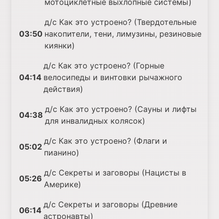
мотоциклетные выхлопные системы)
д/с Как это устроено? (Твердотельные
03:50
накопители, тени, лимузины, резиновые
киянки)
д/с Как это устроено? (Горные
04:14
велосипеды и винтовки рычажного
действия)
д/с Как это устроено? (Сауны и лифты
04:38
для инвалидных колясок)
д/с Как это устроено? (Флаги и
05:02
пианино)
д/с Секреты и заговоры (Нацисты в
05:26
Америке)
д/с Секреты и заговоры (Древние
06:14
астронавты)