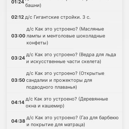
01:24
башни)
02:12
д/с Гигантские стройки. 3 с.
д/с Как это устроено? (Масляные
03:00
лампы и ментоловые шоколадные
конфеты)
д/с Как это устроено? (Ведра для льда
03:24
и искусственные части скелета)
д/с Как это устроено? (Открытые
03:50
сандалии и прожекторы для
подводного плаванья)
д/с Как это устроено? (Деревянные
04:14
окна и кашемир)
д/с Как это устроено? (Газ для барбекю
04:38
и покрытие для матраца)