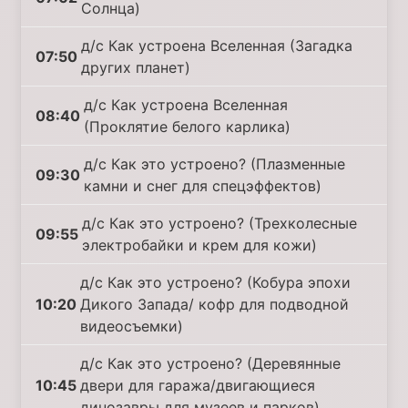
Солнца)
д/с Как устроена Вселенная (Загадка
07:50
других планет)
д/с Как устроена Вселенная
08:40
(Проклятие белого карлика)
д/с Как это устроено? (Плазменные
09:30
камни и снег для спецэффектов)
д/с Как это устроено? (Трехколесные
09:55
электробайки и крем для кожи)
д/с Как это устроено? (Кобура эпохи
10:20
Дикого Запада/ кофр для подводной
видеосъемки)
д/с Как это устроено? (Деревянные
10:45
двери для гаража/двигающиеся
динозавры для музеев и парков)