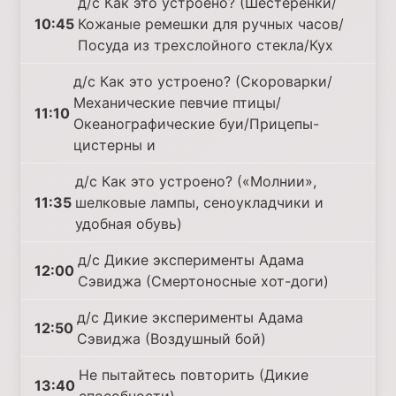
д/с Как это устроено? (Шестеренки/
10:45
Кожаные ремешки для ручных часов/
Посуда из трехслойного стекла/Кух
д/с Как это устроено? (Скороварки/
Механические певчие птицы/
11:10
Океанографические буи/Прицепы-
цистерны и
д/с Как это устроено? («Молнии»,
11:35
шелковые лампы, сеноукладчики и
удобная обувь)
д/с Дикие эксперименты Адама
12:00
Сэвиджа (Смертоносные хот-доги)
д/с Дикие эксперименты Адама
12:50
Сэвиджа (Воздушный бой)
Не пытайтесь повторить (Дикие
13:40