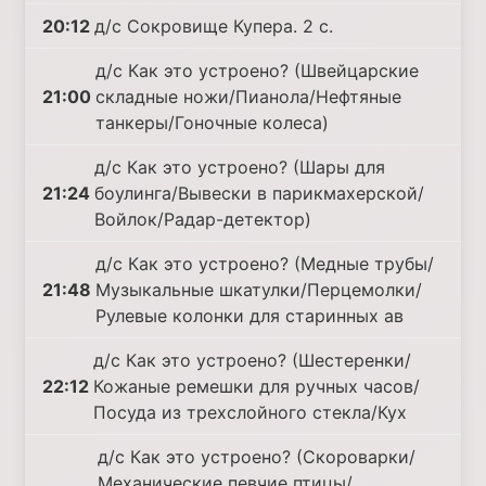
20:12
д/с Сокровище Купера. 2 с.
д/с Как это устроено? (Швейцарские
21:00
складные ножи/Пианола/Нефтяные
танкеры/Гоночные колеса)
д/с Как это устроено? (Шары для
21:24
боулинга/Вывески в парикмахерской/
Войлок/Радар-детектор)
д/с Как это устроено? (Медные трубы/
21:48
Музыкальные шкатулки/Перцемолки/
Рулевые колонки для старинных ав
д/с Как это устроено? (Шестеренки/
22:12
Кожаные ремешки для ручных часов/
Посуда из трехслойного стекла/Кух
д/с Как это устроено? (Скороварки/
Механические певчие птицы/