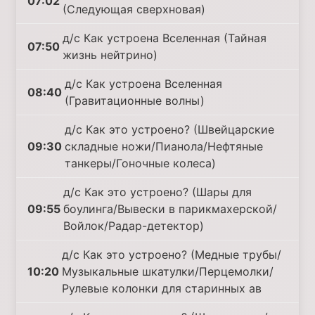
07:02
(Следующая сверхновая)
д/с Как устроена Вселенная (Тайная
07:50
жизнь нейтрино)
д/с Как устроена Вселенная
08:40
(Гравитационные волны)
д/с Как это устроено? (Швейцарские
09:30
складные ножи/Пианола/Нефтяные
танкеры/Гоночные колеса)
д/с Как это устроено? (Шары для
09:55
боулинга/Вывески в парикмахерской/
Войлок/Радар-детектор)
д/с Как это устроено? (Медные трубы/
10:20
Музыкальные шкатулки/Перцемолки/
Рулевые колонки для старинных ав