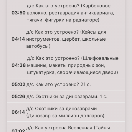
д/с Как это устроено? (Карбоновое
03:50
волокно, реставрация антиквариата,
тягачи, фигурки на радиаторе)
д/с Как это устроено? (Кейсы для
04:14
инструментов, щербет, школьные
автобусы)
д/с Как это устроено? (Шлифовальные
04:38
машины, макеты природных зон,
штукатурка, сворачивающиеся двери)
05:02
д/с Как это устроено? 21 с.
05:26
д/с Охотники за динозаврами. 1 с.
д/с Охотники за динозаврами
06:14
(Динозавр за миллион долларов)
д/с Как устроена Вселенная (Тайны
07:02