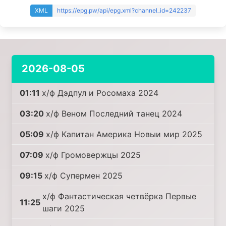
XML
https://epg.pw/api/epg.xml?channel_id=242237
2026-08-05
01:11
х/ф Дэдпул и Росомаха 2024
03:20
х/ф Веном Последний танец 2024
05:09
х/ф Капитан Америка Новыи мир 2025
07:09
х/ф Громовержцы 2025
09:15
х/ф Супермен 2025
х/ф Фантастическая четвёрка Первые
11:25
шаги 2025