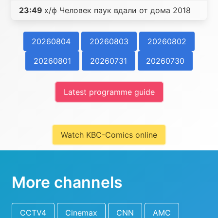
23:49
х/ф Человек паук вдали от дома 2018
20260804
20260803
20260802
20260801
20260731
20260730
Latest programme guide
Watch KBC-Comics online
More channels
CCTV4
Cinemax
CNN
AMC