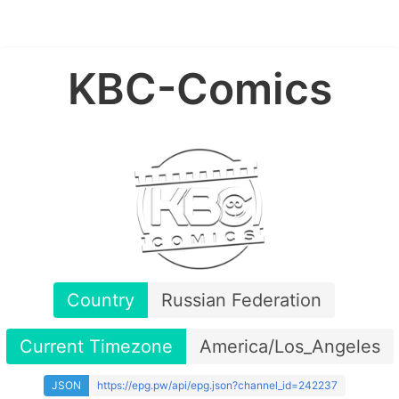
KBC-Comics
Country
Russian Federation
Current Timezone
America/Los_Angeles
JSON
https://epg.pw/api/epg.json?channel_id=242237