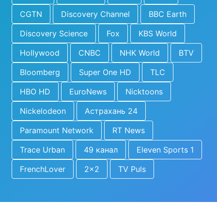
CGTN
Discovery Channel
BBC Earth
Discovery Science
Fox
KBS World
Hollywood
CNBC
NHK World
BTV
Bloomberg
Super One HD
TLC
HBO HD
EuroNews
Nicktoons
Nickelodeon
Астрахань 24
Paramount Network
RT News
Trace Urban
49 канал
Eleven Sports 1
FrenchLover
2x2
TV Puls