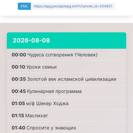
XML
https://epg.pw/api/epg.xml?channel_id=354831
2026-08-08
00:00
Чудеса сотворения (Человек)
00:10
Уроки семьи
00:35
Золотой век исламской цивилизации
00:45
Кулинарная программа
01:05
м/ф Шекер Ходжа
01:15
Маслихат
01:40
Спросите у знающих