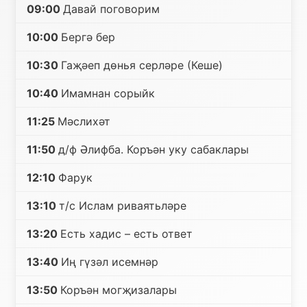
09:00
Давай поговорим
10:00
Бергә бер
10:30
Гаҗәеп дөнья серләре (Кеше)
10:40
Имамнан сорыйк
11:25
Мәслихәт
11:50
д/ф Әлифба. Коръән уку сабаклары
12:10
Фарук
13:10
т/с Ислам риваятьләре
13:20
Есть хадис – есть ответ
13:40
Иң гүзәл исемнәр
13:50
Коръән могҗизалары