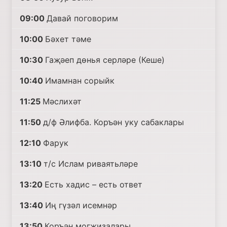
09:00
Давай поговорим
10:00
Бәхет тәме
10:30
Гаҗәеп дөнья серләре (Кеше)
10:40
Имамнан сорыйк
11:25
Мәслихәт
11:50
д/ф Әлифба. Коръән уку сабаклары
12:10
Фарук
13:10
т/с Ислам риваятьләре
13:20
Есть хадис – есть ответ
13:40
Иң гүзәл исемнәр
13:50
Коръән могҗизалары