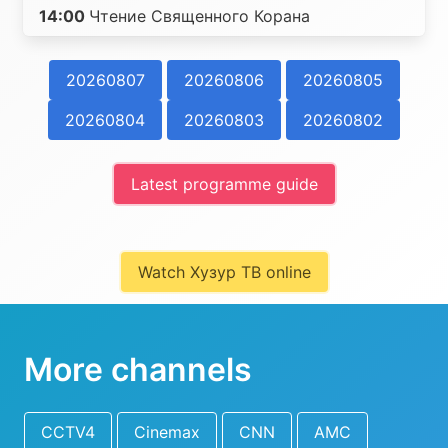
14:00
Чтение Священного Корана
20260807
20260806
20260805
20260804
20260803
20260802
Latest programme guide
Watch Хузур ТВ online
More channels
CCTV4
Cinemax
CNN
AMC