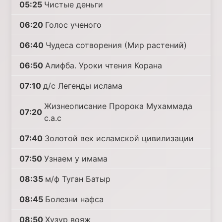
05:25
Чистые деньги
06:20
Голос ученого
06:40
Чудеса сотворения (Мир растений)
06:50
Алифба. Уроки чтения Корана
07:10
д/с Легенды ислама
Жизнеописание Пророка Мухаммада
07:20
с.а.с
07:40
Золотой век исламской цивилизации
07:50
Узнаем у имама
08:35
м/ф Туган Батыр
08:45
Болезни нафса
08:50
Хузур вояж