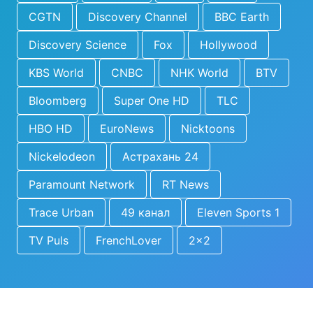
CGTN
Discovery Channel
BBC Earth
Discovery Science
Fox
Hollywood
KBS World
CNBC
NHK World
BTV
Bloomberg
Super One HD
TLC
HBO HD
EuroNews
Nicktoons
Nickelodeon
Астрахань 24
Paramount Network
RT News
Trace Urban
49 канал
Eleven Sports 1
TV Puls
FrenchLover
2x2