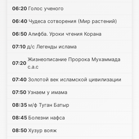
06:20
Голос ученого
06:40
Чудеса сотворения (Мир растений)
06:50
Алифба. Уроки чтения Корана
07:10
д/с Легенды ислама
Жизнеописание Пророка Мухаммада
07:20
с.а.с
07:40
Золотой век исламской цивилизации
07:50
Узнаем у имама
08:35
м/ф Туган Батыр
08:45
Болезни нафса
08:50
Хузур вояж