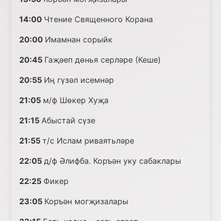
14:00
Чтение Священного Корана
20:00
Имамнан сорыйк
20:45
Гаҗәеп дөнья серләре (Кеше)
20:55
Иң гүзәл исемнәр
21:05
м/ф Шөкер Хуҗа
21:15
Абыстай сүзе
21:55
т/с Ислам риваятьләре
22:05
д/ф Әлифба. Коръән уку сабаклары
22:25
Фикер
23:05
Коръән могҗизалары