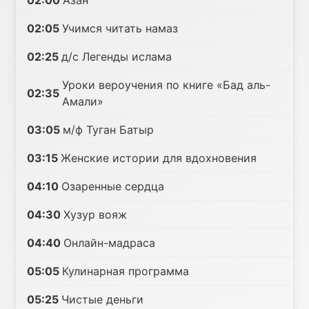
02:00
Азан
02:05
Учимся читать намаз
02:25
д/с Легенды ислама
Уроки вероучения по книге «Бад аль-
02:35
Амали»
03:05
м/ф Туган Батыр
03:15
Женские истории для вдохновения
04:10
Озаренные сердца
04:30
Хузур вояж
04:40
Онлайн-мадраса
05:05
Кулинарная программа
05:25
Чистые деньги