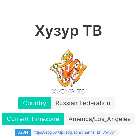
Хузур ТВ
Country
Russian Federation
Current Timezone
America/Los_Angeles
JSON
https://epg.pw/api/epg.json?channel_id=354831