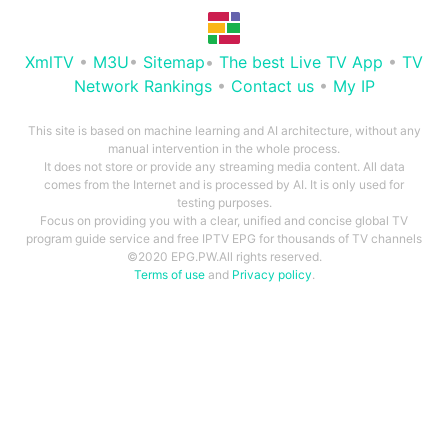
XmlTV
•
M3U
•
Sitemap
•
The best Live TV App
•
TV
Network Rankings
•
Contact us
•
My IP
This site is based on machine learning and AI architecture, without any
manual intervention in the whole process.
It does not store or provide any streaming media content. All data
comes from the Internet and is processed by AI. It is only used for
testing purposes.
Focus on providing you with a clear, unified and concise global TV
program guide service and free IPTV EPG for thousands of TV channels
©2020 EPG.PW.All rights reserved.
Terms of use
and
Privacy policy
.