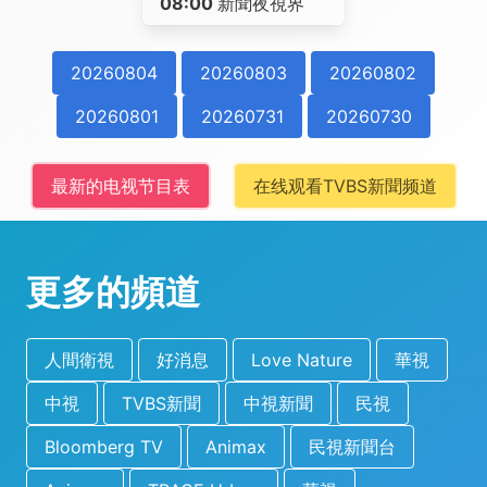
08:00
新聞夜視界
20260804
20260803
20260802
20260801
20260731
20260730
最新的电视节目表
在线观看TVBS新聞频道
更多的頻道
人間衛視
好消息
Love Nature
華視
中視
TVBS新聞
中視新聞
民視
Bloomberg TV
Animax
民視新聞台