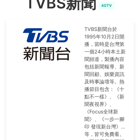
TVBS新聞
4GTV
TVBS新聞台於
1995年10月2日開
播，當時是台灣第
一個24小時本土新
聞頻道，製播內容
包括新聞報導、新
聞回顧、娛樂資訊
及時事論壇等。熱
播節目包含：《十
點不一樣》、《新
聞夜視界》、
《Focus全球新
聞》、《一步一腳
印 發現新台灣》…
等，皆可免費看。