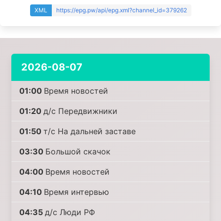
XML
https://epg.pw/api/epg.xml?channel_id=379262
2026-08-07
01:00
Время новостей
01:20
д/с Передвижники
01:50
т/с На дальней заставе
03:30
Большой скачок
04:00
Время новостей
04:10
Время интервью
04:35
д/с Люди РФ