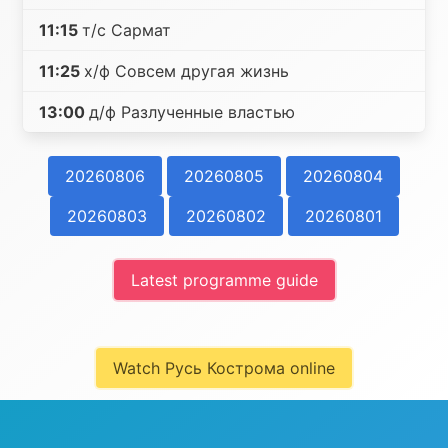
11:15
т/с Сармат
11:25
х/ф Совсем другая жизнь
13:00
д/ф Разлученные властью
20260806
20260805
20260804
20260803
20260802
20260801
Latest programme guide
Watch Русь Кострома online