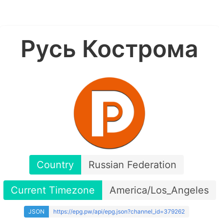
Русь Кострома
Country
Russian Federation
Current Timezone
America/Los_Angeles
JSON
https://epg.pw/api/epg.json?channel_id=379262