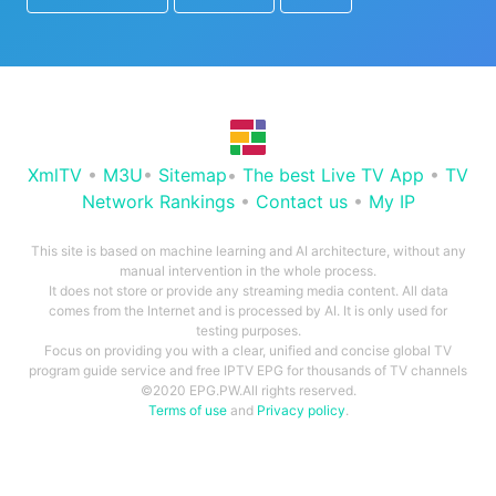
XmlTV
•
M3U
•
Sitemap
•
The best Live TV App
•
TV
Network Rankings
•
Contact us
•
My IP
This site is based on machine learning and AI architecture, without any
manual intervention in the whole process.
It does not store or provide any streaming media content. All data
comes from the Internet and is processed by AI. It is only used for
testing purposes.
Focus on providing you with a clear, unified and concise global TV
program guide service and free IPTV EPG for thousands of TV channels
©2020 EPG.PW.All rights reserved.
Terms of use
and
Privacy policy
.