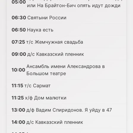
05:00
или На Брайтон-Бич опять идут дожди
06:30
Святыни России
06:50
Наука есть
07:25
т/с Жемчужная свадьба
09:00
д/с Кавказский пленник
Ансамбль имени Александрова в
10:00
Большом театре
11:15
т/с Сармат
11:25
х/ф Дом малютки
13:00
д/ф Вадим Спиридонов. Я уйду в 47
14:00
д/с Кавказский пленник