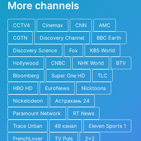
More channels
CCTV4
Cinemax
CNN
AMC
CGTN
Discovery Channel
BBC Earth
Discovery Science
Fox
KBS World
Hollywood
CNBC
NHK World
BTV
Bloomberg
Super One HD
TLC
HBO HD
EuroNews
Nicktoons
Nickelodeon
Астрахань 24
Paramount Network
RT News
Trace Urban
49 канал
Eleven Sports 1
FrenchLover
TV Puls
2x2