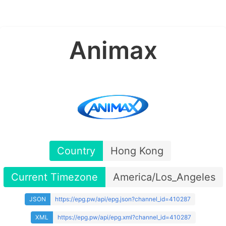
Animax
Country
Hong Kong
Current Timezone
America/Los_Angeles
JSON
https://epg.pw/api/epg.json?channel_id=410287
XML
https://epg.pw/api/epg.xml?channel_id=410287