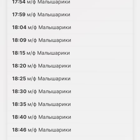
17:54
м/ф Малышарики
17:59
м/ф Малышарики
18:04
м/ф Малышарики
18:09
м/ф Малышарики
18:15
м/ф Малышарики
18:20
м/ф Малышарики
18:25
м/ф Малышарики
18:30
м/ф Малышарики
18:35
м/ф Малышарики
18:40
м/ф Малышарики
18:46
м/ф Малышарики