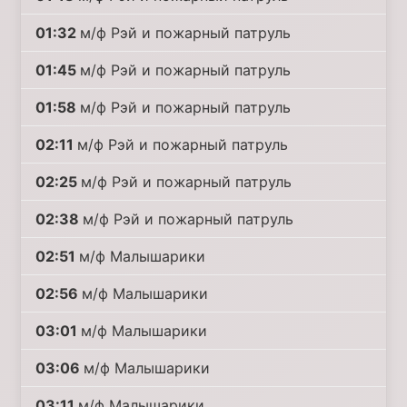
01:32
м/ф Рэй и пожарный патруль
01:45
м/ф Рэй и пожарный патруль
01:58
м/ф Рэй и пожарный патруль
02:11
м/ф Рэй и пожарный патруль
02:25
м/ф Рэй и пожарный патруль
02:38
м/ф Рэй и пожарный патруль
02:51
м/ф Малышарики
02:56
м/ф Малышарики
03:01
м/ф Малышарики
03:06
м/ф Малышарики
03:11
м/ф Малышарики