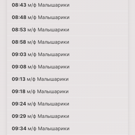
08:43
м/ф Малышарики
08:48
м/ф Малышарики
08:53
м/ф Малышарики
08:58
м/ф Малышарики
09:03
м/ф Малышарики
09:08
м/ф Малышарики
09:13
м/ф Малышарики
09:18
м/ф Малышарики
09:24
м/ф Малышарики
09:29
м/ф Малышарики
09:34
м/ф Малышарики