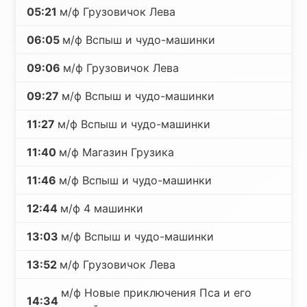
05:21
м/ф Грузовичок Лева
06:05
м/ф Вспыш и чудо-машинки
09:06
м/ф Грузовичок Лева
09:27
м/ф Вспыш и чудо-машинки
11:27
м/ф Вспыш и чудо-машинки
11:40
м/ф Магазин Грузика
11:46
м/ф Вспыш и чудо-машинки
12:44
м/ф 4 машинки
13:03
м/ф Вспыш и чудо-машинки
13:52
м/ф Грузовичок Лева
м/ф Новые приключения Пса и его
14:34