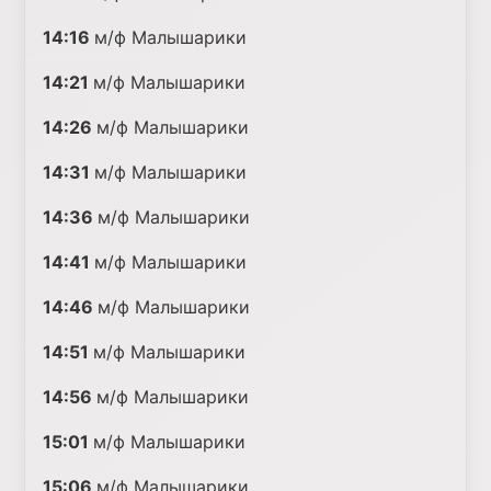
14:16
м/ф Малышарики
14:21
м/ф Малышарики
14:26
м/ф Малышарики
14:31
м/ф Малышарики
14:36
м/ф Малышарики
14:41
м/ф Малышарики
14:46
м/ф Малышарики
14:51
м/ф Малышарики
14:56
м/ф Малышарики
15:01
м/ф Малышарики
15:06
м/ф Малышарики