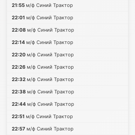
21:55
м/ф Синий Трактор
22:01
м/ф Синий Трактор
22:08
м/ф Синий Трактор
22:14
м/ф Синий Трактор
22:20
м/ф Синий Трактор
22:26
м/ф Синий Трактор
22:32
м/ф Синий Трактор
22:38
м/ф Синий Трактор
22:44
м/ф Синий Трактор
22:51
м/ф Синий Трактор
22:57
м/ф Синий Трактор