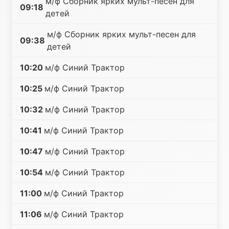
м/ф Сборник ярких мульт-песен для
09:18
детей
м/ф Сборник ярких мульт-песен для
09:38
детей
10:20
м/ф Синий Трактор
10:25
м/ф Синий Трактор
10:32
м/ф Синий Трактор
10:41
м/ф Синий Трактор
10:47
м/ф Синий Трактор
10:54
м/ф Синий Трактор
11:00
м/ф Синий Трактор
11:06
м/ф Синий Трактор