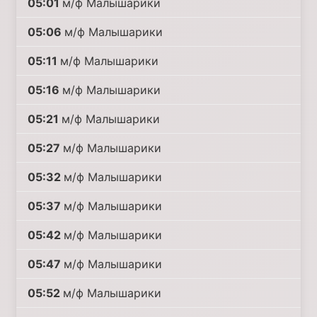
05:01
м/ф Малышарики
05:06
м/ф Малышарики
05:11
м/ф Малышарики
05:16
м/ф Малышарики
05:21
м/ф Малышарики
05:27
м/ф Малышарики
05:32
м/ф Малышарики
05:37
м/ф Малышарики
05:42
м/ф Малышарики
05:47
м/ф Малышарики
05:52
м/ф Малышарики