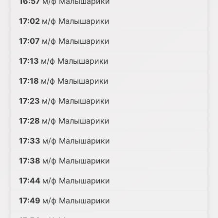
16:57
м/ф Малышарики
17:02
м/ф Малышарики
17:07
м/ф Малышарики
17:13
м/ф Малышарики
17:18
м/ф Малышарики
17:23
м/ф Малышарики
17:28
м/ф Малышарики
17:33
м/ф Малышарики
17:38
м/ф Малышарики
17:44
м/ф Малышарики
17:49
м/ф Малышарики