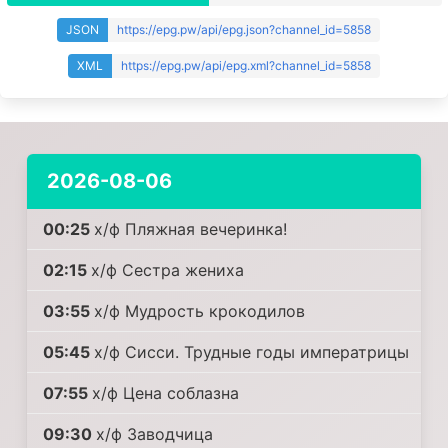
JSON
https://epg.pw/api/epg.json?channel_id=5858
XML
https://epg.pw/api/epg.xml?channel_id=5858
2026-08-06
00:25
х/ф Пляжная вечеринка!
02:15
х/ф Сестра жениха
03:55
х/ф Мудрость крокодилов
05:45
х/ф Сисси. Трудные годы императрицы
07:55
х/ф Цена соблазна
09:30
х/ф Заводчица