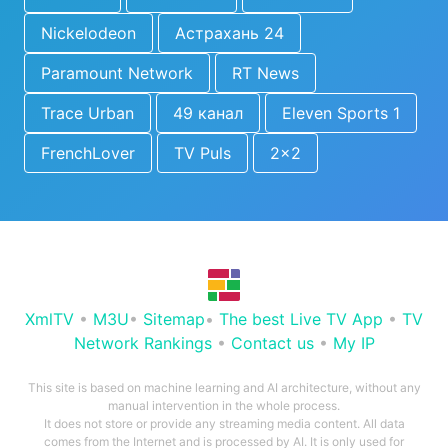
Nickelodeon
Астрахань 24
Paramount Network
RT News
Trace Urban
49 канал
Eleven Sports 1
FrenchLover
TV Puls
2x2
XmlTV
•
M3U
•
Sitemap
•
The best Live TV App
•
TV
Network Rankings
•
Contact us
•
My IP
This site is based on machine learning and AI architecture, without any
manual intervention in the whole process.
It does not store or provide any streaming media content. All data
comes from the Internet and is processed by AI. It is only used for