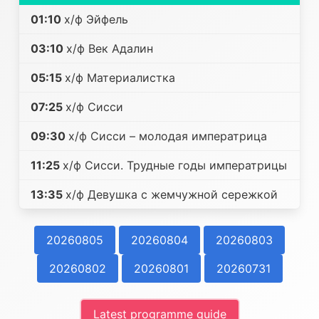
01:10
х/ф Эйфель
03:10
х/ф Век Адалин
05:15
х/ф Материалистка
07:25
х/ф Сисси
09:30
х/ф Сисси – молодая императрица
11:25
х/ф Сисси. Трудные годы императрицы
13:35
х/ф Девушка с жемчужной сережкой
20260805
20260804
20260803
20260802
20260801
20260731
Latest programme guide