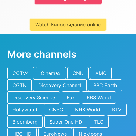
Watch Киносвидание online
More channels
CCTV4
Cinemax
CNN
AMC
CGTN
Discovery Channel
BBC Earth
Discovery Science
Fox
KBS World
Hollywood
CNBC
NHK World
BTV
Bloomberg
Super One HD
TLC
HBO HD
EuroNews
Nicktoons