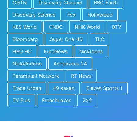
CGTN
Discovery Channel
BBC Earth
Discovery Science
Fox
Hollywood
KBS World
CNBC
NHK World
BTV
Bloomberg
Super One HD
TLC
HBO HD
EuroNews
Nicktoons
Nickelodeon
Астрахань 24
Paramount Network
RT News
Trace Urban
49 канал
Eleven Sports 1
TV Puls
FrenchLover
2x2