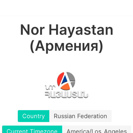
Nor Hayastan
(Армения)
Country
Russian Federation
Current Timezone
America/Los_Angeles