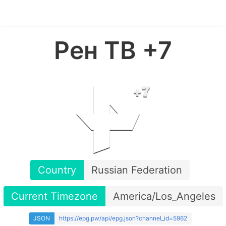
Рен ТВ +7
Country
Russian Federation
Current Timezone
America/Los_Angeles
JSON
https://epg.pw/api/epg.json?channel_id=5962