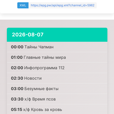
XML
https://epg.pw/api/epg.xml?channel_id=5962
2026-08-07
00:00
Тaйны Чапман
01:00
Главные тайны мира
02:00
Инфопрограмма 112
02:30
Новости
03:00
Безумные факты
03:30
х/ф Время псов
05:15
х/ф Кровь за кровь