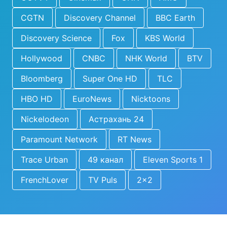
CGTN
Discovery Channel
BBC Earth
Discovery Science
Fox
KBS World
Hollywood
CNBC
NHK World
BTV
Bloomberg
Super One HD
TLC
HBO HD
EuroNews
Nicktoons
Nickelodeon
Астрахань 24
Paramount Network
RT News
Trace Urban
49 канал
Eleven Sports 1
FrenchLover
TV Puls
2x2