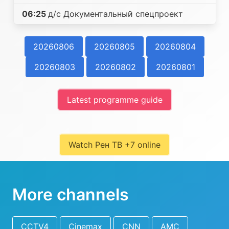
06:25
д/с Документальный спецпроект
20260806
20260805
20260804
20260803
20260802
20260801
Latest programme guide
Watch Рен ТВ +7 online
More channels
CCTV4
Cinemax
CNN
AMC