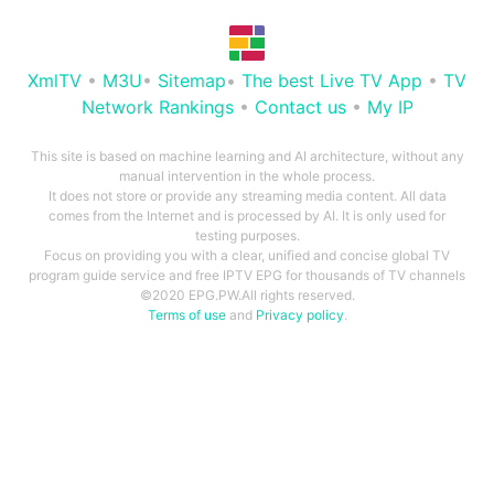
XmlTV
•
M3U
•
Sitemap
•
The best Live TV App
•
TV
Network Rankings
•
Contact us
•
My IP
This site is based on machine learning and AI architecture, without any
manual intervention in the whole process.
It does not store or provide any streaming media content. All data
comes from the Internet and is processed by AI. It is only used for
testing purposes.
Focus on providing you with a clear, unified and concise global TV
program guide service and free IPTV EPG for thousands of TV channels
©2020 EPG.PW.All rights reserved.
Terms of use
and
Privacy policy
.